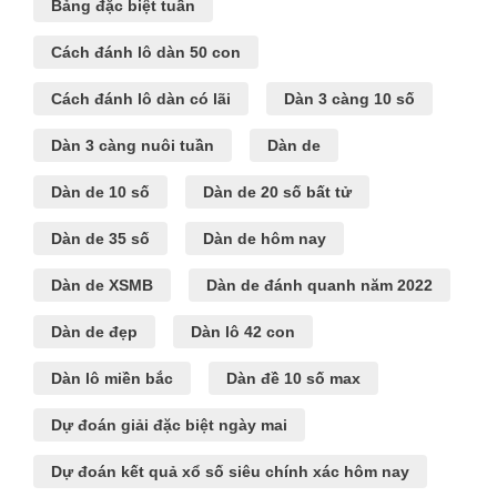
Bảng đặc biệt tuần
Cách đánh lô dàn 50 con
Cách đánh lô dàn có lãi
Dàn 3 càng 10 số
Dàn 3 càng nuôi tuần
Dàn de
Dàn de 10 số
Dàn de 20 số bất tử
Dàn de 35 số
Dàn de hôm nay
Dàn de XSMB
Dàn de đánh quanh năm 2022
Dàn de đẹp
Dàn lô 42 con
Dàn lô miền bắc
Dàn đề 10 số max
Dự đoán giải đặc biệt ngày mai
Dự đoán kết quả xổ số siêu chính xác hôm nay