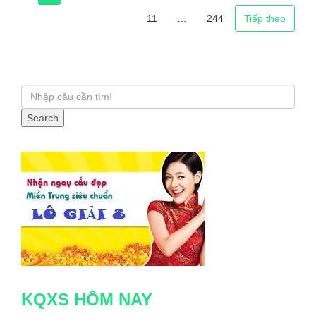
11
…
244
Tiếp theo
Search
KQXS HÔM NAY