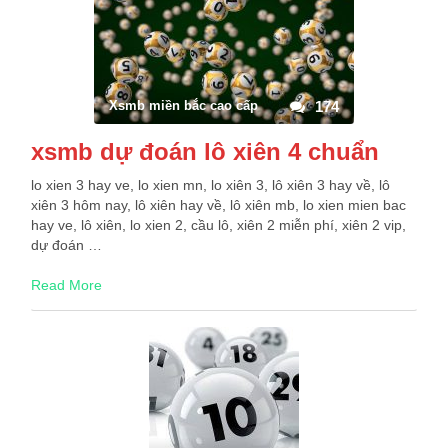
Xsmb miền bắc cao cấp
174
xsmb dự đoán lô xiên 4 chuẩn
lo xien 3 hay ve, lo xien mn, lo xiên 3, lô xiên 3 hay về, lô
xiên 3 hôm nay, lô xiên hay về, lô xiên mb, lo xien mien bac
hay ve, lô xiên, lo xien 2, cầu lô, xiên 2 miễn phí, xiên 2 vip,
dự đoán …
Read More