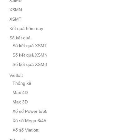
XSMB
XSMN
XSMT
Kết quả hôm nay
Sổ kết quả
Sổ kết quả XSMT
Sổ kết quả XSMN
Sổ kết quả XSMB
Vietlott
Thống kê
Max 4D
Max 3D
Xổ số Power 6/55
Xổ số Mega 6/45
Xổ số Vietlott