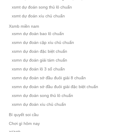
xsmt dự đoán song thủ lô chuẩn
xsmt dự đoán xíu chủ chuẩn
Xsmb miền nam
xsmn dự đoán bao lô chuẩn
xsmn dự đoán cặp xíu chủ chuẩn
xsmn dự đoán đặc biệt chuẩn
xsmn dự đoán giải tám chuẩn
xsmn dự đoán lô 3 số chuẩn
xsmn dự đoán sớ đầu đuôi giải 8 chuẩn
xsmn dự đoán sớ đầu đuôi giải đặc biệt chuẩn
xsmn dự đoán song thủ lô chuẩn
xsmn dự đoán xíu chủ chuẩn
Bí quyết soi cầu
Chơi gì hôm nay