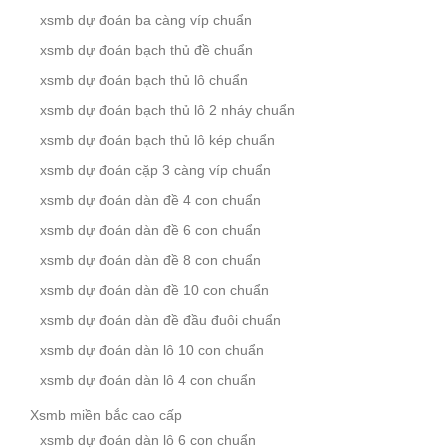
xsmb dự đoán ba càng víp chuẩn
xsmb dự đoán bạch thủ đề chuẩn
xsmb dự đoán bạch thủ lô chuẩn
xsmb dự đoán bạch thủ lô 2 nháy chuẩn
xsmb dự đoán bạch thủ lô kép chuẩn
xsmb dự đoán cặp 3 càng víp chuẩn
xsmb dự đoán dàn đề 4 con chuẩn
xsmb dự đoán dàn đề 6 con chuẩn
xsmb dự đoán dàn đề 8 con chuẩn
xsmb dự đoán dàn đề 10 con chuẩn
xsmb dự đoán dàn đề đầu đuôi chuẩn
xsmb dự đoán dàn lô 10 con chuẩn
xsmb dự đoán dàn lô 4 con chuẩn
Xsmb miền bắc cao cấp
xsmb dự đoán dàn lô 6 con chuẩn