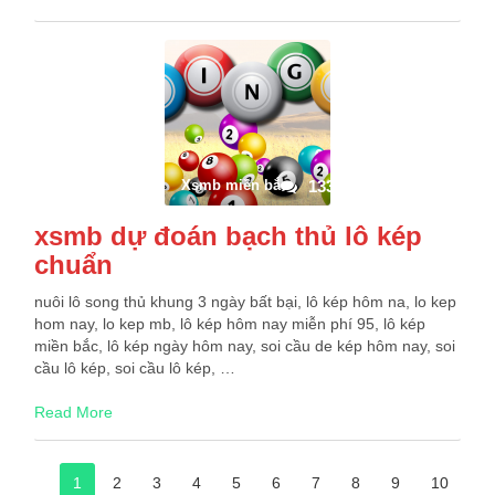
Xsmb miền bắc
133
xsmb dự đoán bạch thủ lô kép
chuẩn
nuôi lô song thủ khung 3 ngày bất bại, lô kép hôm na, lo kep
hom nay, lo kep mb, lô kép hôm nay miễn phí 95, lô kép
miền bắc, lô kép ngày hôm nay, soi cầu de kép hôm nay, soi
cầu lô kép, soi cầu lô kép, …
Read More
1
2
3
4
5
6
7
8
9
10