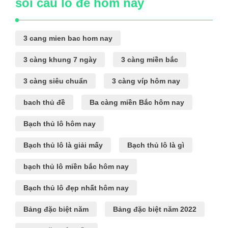
soi cầu lô đề hôm nay
3 cang mien bac hom nay
3 càng khung 7 ngày
3 càng miền bắc
3 càng siêu chuẩn
3 càng víp hôm nay
bach thủ đề
Ba càng miền Bắc hôm nay
Bạch thủ lô hôm nay
Bạch thủ lô là giải mấy
Bạch thủ lô là gì
bạch thủ lô miền bắc hôm nay
Bạch thủ lô đẹp nhất hôm nay
Bảng đặc biệt năm
Bảng đặc biệt năm 2022