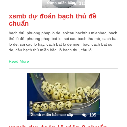
Xsmb miền bắc
115
xsmb dự đoán bạch thủ đề
chuẩn
bạch thủ, phuong phap lo de, soicau bachthu mienbac, bạch
thủ lô đề, phuong phap bat lo, soi cau bạch thu mb, cach bat
lo de, soi cau lo hay, cach bat lo de mien bac, cach bat so
de, cầu bạch thủ miền bắc, lô bach thu, cầu lô …
Read More
Xsmb miền bắc cao cấp
105