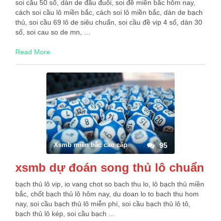
soi cầu 50 số, dàn de đầu đuôi, soi đề miền bắc hôm nay,
cách soi cầu lô miền bắc, cách soi lô miền bắc, dàn de bạch
thủ, soi cầu 69 lô de siêu chuẩn, soi cầu đề vip 4 số, dàn 30
số, soi cau so de mn, …
Read More
Xsmb miền bắc cao cấp
95
xsmb dự đoán song thủ lô chuẩn
bạch thủ lô vip, io vang chot so bach thu lo, lô bạch thủ miền
bắc, chốt bạch thủ lô hôm nay, du doan lo to bach thu hom
nay, soi cầu bạch thủ lô miễn phí, soi cầu bạch thủ lô tô,
bạch thủ lô kép, soi cầu bạch …