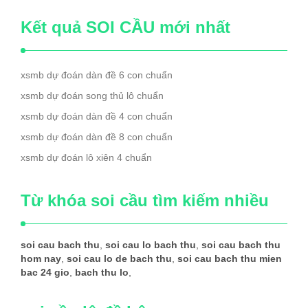
Kết quả SOI CẦU mới nhất
xsmb dự đoán dàn đề 6 con chuẩn
xsmb dự đoán song thủ lô chuẩn
xsmb dự đoán dàn đề 4 con chuẩn
xsmb dự đoán dàn đề 8 con chuẩn
xsmb dự đoán lô xiên 4 chuẩn
Từ khóa soi cầu tìm kiếm nhiều
soi cau bach thu
,
soi cau lo bach thu
,
soi cau bach thu
hom nay
,
soi cau lo de bach thu
,
soi cau bach thu mien
bac 24 gio
,
bach thu lo
,