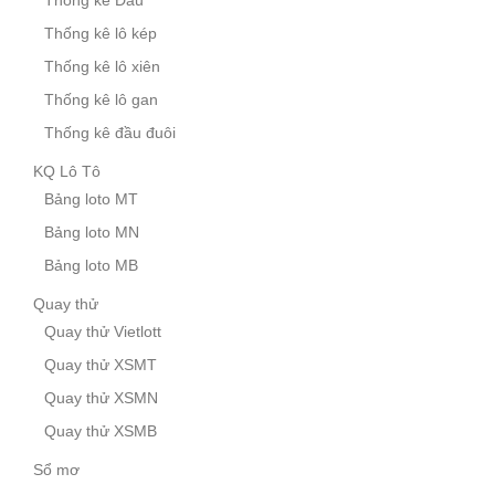
Thống kê Đầu
Thống kê lô kép
Thống kê lô xiên
Thống kê lô gan
Thống kê đầu đuôi
KQ Lô Tô
Bảng loto MT
Bảng loto MN
Bảng loto MB
Quay thử
Quay thử Vietlott
Quay thử XSMT
Quay thử XSMN
Quay thử XSMB
Sổ mơ