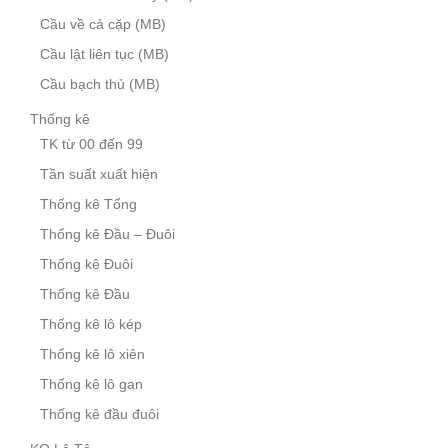
Cầu về cả cặp (MB)
Cầu lật liên tục (MB)
Cầu bạch thủ (MB)
Thống kê
TK từ 00 đến 99
Tần suất xuất hiện
Thống kê Tổng
Thống kê Đầu – Đuôi
Thống kê Đuôi
Thống kê Đầu
Thống kê lô kép
Thống kê lô xiên
Thống kê lô gan
Thống kê đầu đuôi