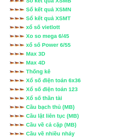
Sổ kết quả XSMB
Sổ kết quả XSMN
Sổ kết quả XSMT
xổ số vietlott
Xo so mega 6/45
xổ số Power 6/55
Max 3D
Max 4D
Thống kê
Xổ số điện toán 6x36
Xổ số điện toán 123
Xổ số thần tài
Cầu bạch thủ (MB)
Cầu lật liên tục (MB)
Cầu về cả cặp (MB)
Cầu về nhiều nháy