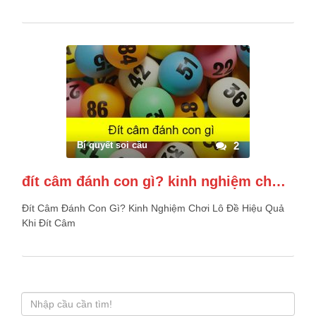
Bí quyết soi cầu
2
đít câm đánh con gì? kinh nghiệm chơi lô đề hiệu quả khi đít câm
Đít Câm Đánh Con Gì? Kinh Nghiệm Chơi Lô Đề Hiệu Quả
Khi Đít Câm