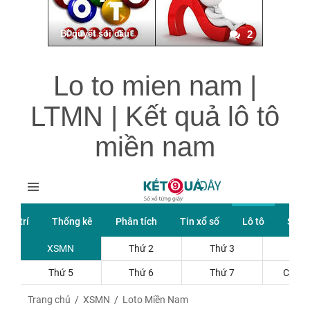
Bí quyết soi cầu
2
Lo to mien nam |
LTMN | Kết quả lô tô
miền nam