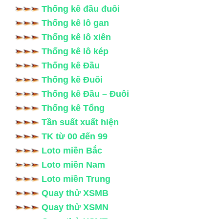
Thống kê đầu đuôi
Thống kê lô gan
Thống kê lô xiên
Thống kê lô kép
Thống kê Đầu
Thống kê Đuôi
Thống kê Đầu – Đuôi
Thống kê Tổng
Tần suất xuất hiện
TK từ 00 đến 99
Loto miền Bắc
Loto miền Nam
Loto miền Trung
Quay thử XSMB
Quay thử XSMN