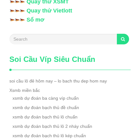
Quay thử XSMT
Quay thử Vietlott
Sổ mơ
Soi Cầu Víp Siêu Chuẩn
soi cầu lô đê hôm nay – lo bach thu dep hom nay
Xsmb miền bắc
xsmb dự đoán ba càng víp chuẩn
xsmb dự đoán bạch thủ đề chuẩn
xsmb dự đoán bạch thủ lô chuẩn
xsmb dự đoán bạch thủ lô 2 nháy chuẩn
xsmb dự đoán bạch thủ lô kép chuẩn