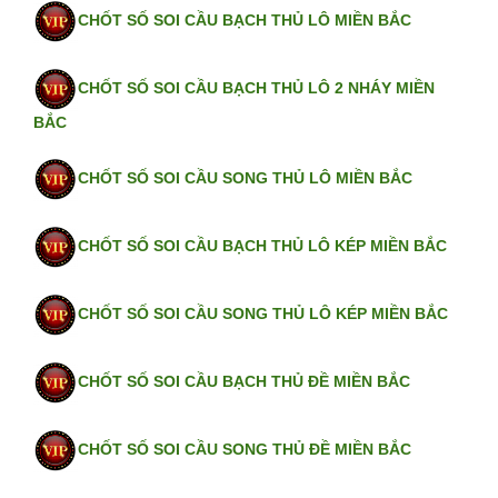
CHỐT SỐ SOI CẦU BẠCH THỦ LÔ MIỀN BẮC
CHỐT SỐ SOI CẦU BẠCH THỦ LÔ 2 NHÁY MIỀN
BẮC
CHỐT SỐ SOI CẦU SONG THỦ LÔ MIỀN BẮC
CHỐT SỐ SOI CẦU BẠCH THỦ LÔ KÉP MIỀN BẮC
CHỐT SỐ SOI CẦU SONG THỦ LÔ KÉP MIỀN BẮC
CHỐT SỐ SOI CẦU BẠCH THỦ ĐỀ MIỀN BẮC
CHỐT SỐ SOI CẦU SONG THỦ ĐỀ MIỀN BẮC