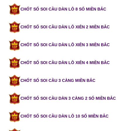
CHỐT SỐ SOI CẦU DÀN LÔ 8 SỐ MIỀN BẮC
CHỐT SỐ SOI CẦU DÀN LÔ XIÊN 2 MIỀN BẮC
CHỐT SỐ SOI CẦU DÀN LÔ XIÊN 3 MIỀN BẮC
CHỐT SỐ SOI CẦU DÀN LÔ XIÊN 4 MIỀN BẮC
CHỐT SỐ SOI CẦU 3 CÀNG MIỀN BẮC
CHỐT SỐ SOI CẦU DÀN 3 CÀNG 2 SỐ MIỀN BẮC
CHỐT SỐ SOI CẦU DÀN LÔ 10 SỐ MIỀN BẮC