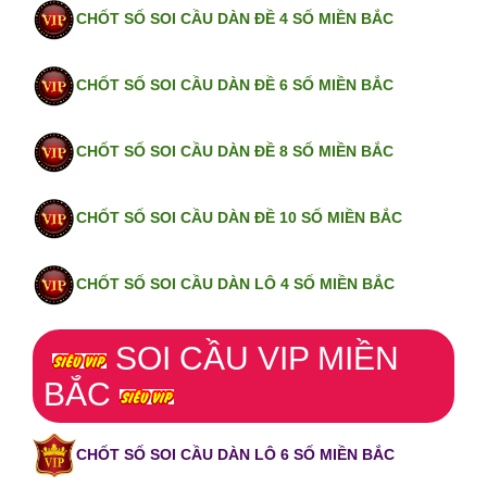
CHỐT SỐ SOI CẦU DÀN ĐỀ 4 SỐ MIỀN BẮC
CHỐT SỐ SOI CẦU DÀN ĐỀ 6 SỐ MIỀN BẮC
CHỐT SỐ SOI CẦU DÀN ĐỀ 8 SỐ MIỀN BẮC
CHỐT SỐ SOI CẦU DÀN ĐỀ 10 SỐ MIỀN BẮC
CHỐT SỐ SOI CẦU DÀN LÔ 4 SỐ MIỀN BẮC
SOI CẦU VIP MIỀN
BẮC
CHỐT SỐ SOI CẦU DÀN LÔ 6 SỐ MIỀN BẮC