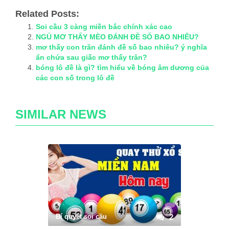
Related Posts:
Soi cầu 3 càng miền bắc chính xác cao
NGỦ MƠ THẤY MÈO ĐÁNH ĐỀ SỐ BAO NHIÊU?
mơ thấy con trăn đánh đề số bao nhiêu? ý nghĩa
ẩn chứa sau giấc mơ thấy trăn?
bóng lô đề là gì? tìm hiểu về bóng âm dương của
các con số trong lô đề
SIMILAR NEWS
Bí quyết soi cầu
2