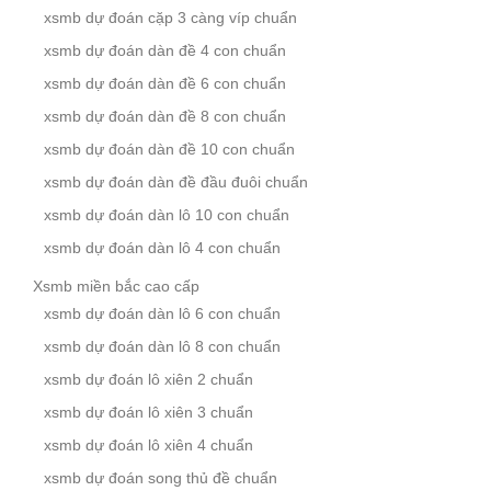
xsmb dự đoán cặp 3 càng víp chuẩn
xsmb dự đoán dàn đề 4 con chuẩn
xsmb dự đoán dàn đề 6 con chuẩn
xsmb dự đoán dàn đề 8 con chuẩn
xsmb dự đoán dàn đề 10 con chuẩn
xsmb dự đoán dàn đề đầu đuôi chuẩn
xsmb dự đoán dàn lô 10 con chuẩn
xsmb dự đoán dàn lô 4 con chuẩn
Xsmb miền bắc cao cấp
xsmb dự đoán dàn lô 6 con chuẩn
xsmb dự đoán dàn lô 8 con chuẩn
xsmb dự đoán lô xiên 2 chuẩn
xsmb dự đoán lô xiên 3 chuẩn
xsmb dự đoán lô xiên 4 chuẩn
xsmb dự đoán song thủ đề chuẩn