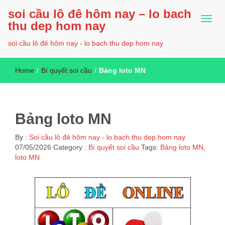
soi cầu lô đê hôm nay – lo bach
thu dep hom nay
soi cầu lô đê hôm nay - lo bach thu dep hom nay
Home
/
Bí quyết soi cầu
/
Bảng loto MN
Bảng loto MN
By :
Soi cầu lô đê hôm nay - lo bach thu dep hom nay
07/05/2026
Category :
Bí quyết soi cầu
Tags:
Bảng loto MN
,
loto MN