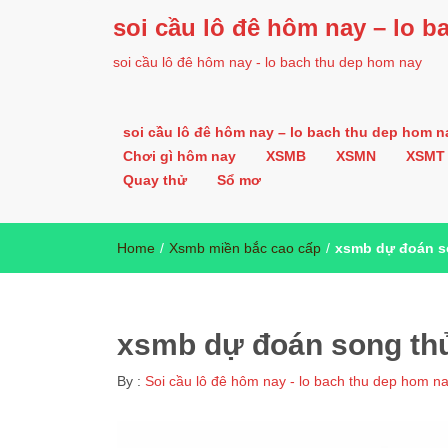
soi cầu lô đê hôm nay – lo 
soi cầu lô đê hôm nay - lo bach thu dep hom nay
soi cầu lô đê hôm nay – lo bach thu dep hom n
Chơi gì hôm nay
XSMB
XSMN
XSMT
Quay thử
Sổ mơ
Home
/
Xsmb miền bắc cao cấp
/
xsmb dự đoán s
xsmb dự đoán song thủ
By :
Soi cầu lô đê hôm nay - lo bach thu dep hom n