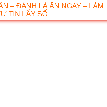
ẨN – ĐÁNH LÀ ĂN NGAY – LÀM
Ự TIN LẤY SỐ