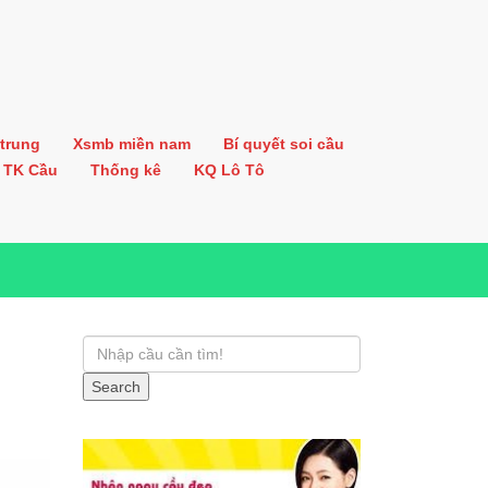
trung
Xsmb miền nam
Bí quyết soi cầu
TK Cầu
Thống kê
KQ Lô Tô
Search