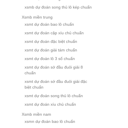
xsmb dự đoán song thủ lô kép chuẩn
Xsmb miền trung
xsmt dự đoán bao lô chuẩn
xsmt dự đoán cặp xíu chủ chuẩn
xsmt dự đoán đặc biệt chuẩn
xsmt dự đoán giải tám chuẩn
xsmt dự đoán lô 3 số chuẩn
xsmt dự đoán sớ đầu đuôi giải 8
chuẩn
xsmt dự đoán sớ đầu đuôi giải đặc
biệt chuẩn
xsmt dự đoán song thủ lô chuẩn
xsmt dự đoán xíu chủ chuẩn
Xsmb miền nam
xsmn dự đoán bao lô chuẩn