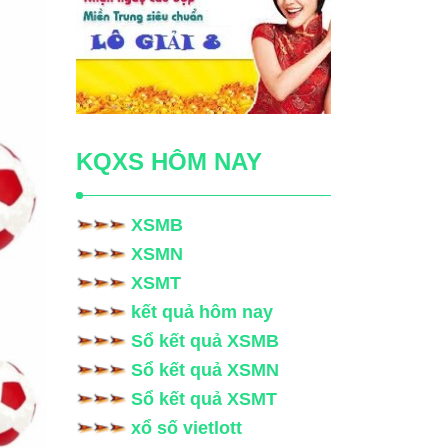
KQXS HÔM NAY
XSMB
XSMN
XSMT
kết quả hôm nay
Sổ kết quả XSMB
Sổ kết quả XSMN
Sổ kết quả XSMT
xổ số vietlott