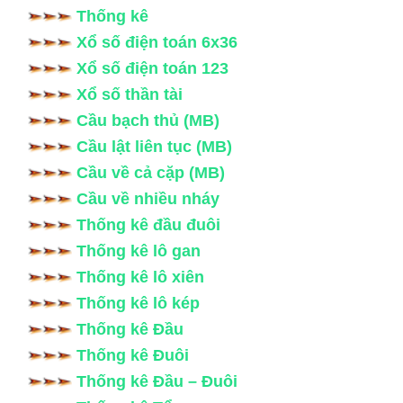
Thống kê
Xổ số điện toán 6x36
Xổ số điện toán 123
Xổ số thần tài
Cầu bạch thủ (MB)
Cầu lật liên tục (MB)
Cầu về cả cặp (MB)
Cầu về nhiều nháy
Thống kê đầu đuôi
Thống kê lô gan
Thống kê lô xiên
Thống kê lô kép
Thống kê Đầu
Thống kê Đuôi
Thống kê Đầu – Đuôi