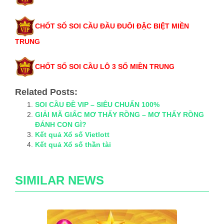
CHỐT SỐ SOI CẦU ĐẦU ĐUÔI ĐẶC BIỆT MIỀN
TRUNG
CHỐT SỐ SOI CẦU LÔ 3 SỐ MIỀN TRUNG
Related Posts:
SOI CẦU ĐỀ VIP – SIÊU CHUẨN 100%
GIẢI MÃ GIẤC MƠ THẤY RỒNG – MƠ THẤY RỒNG
ĐÁNH CON GÌ?
Kết quả Xổ số Vietlott
Kết quả Xổ số thần tài
SIMILAR NEWS