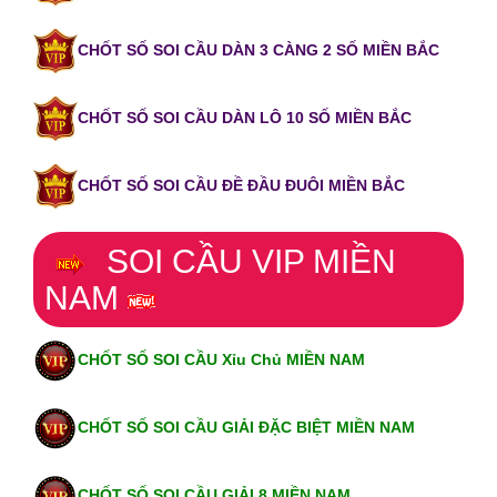
CHỐT SỐ SOI CẦU DÀN 3 CÀNG 2 SỐ MIỀN BẮC
CHỐT SỐ SOI CẦU DÀN LÔ 10 SỐ MIỀN BẮC
CHỐT SỐ SOI CẦU ĐỀ ĐẦU ĐUÔI MIỀN BẮC
SOI CẦU VIP MIỀN
NAM
CHỐT SỐ SOI CẦU Xỉu Chủ MIỀN NAM
CHỐT SỐ SOI CẦU GIẢI ĐẶC BIỆT MIỀN NAM
CHỐT SỐ SOI CẦU GIẢI 8 MIỀN NAM