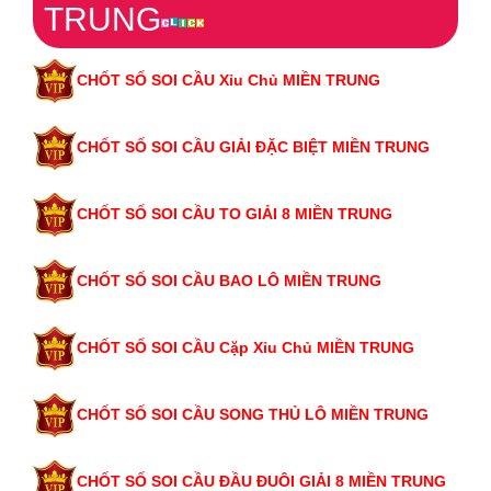
TRUNG
CHỐT SỐ SOI CẦU Xỉu Chủ MIỀN TRUNG
CHỐT SỐ SOI CẦU GIẢI ĐẶC BIỆT MIỀN TRUNG
CHỐT SỐ SOI CẦU TO GIẢI 8 MIỀN TRUNG
CHỐT SỐ SOI CẦU BAO LÔ MIỀN TRUNG
CHỐT SỐ SOI CẦU Cặp Xỉu Chủ MIỀN TRUNG
CHỐT SỐ SOI CẦU SONG THỦ LÔ MIỀN TRUNG
CHỐT SỐ SOI CẦU ĐẦU ĐUÔI GIẢI 8 MIỀN TRUNG