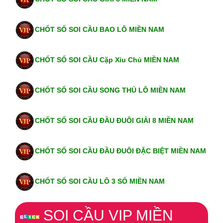
CHỐT SỐ SOI CẦU BAO LÔ MIỀN NAM
CHỐT SỐ SOI CẦU Cặp Xỉu Chủ MIỀN NAM
CHỐT SỐ SOI CẦU SONG THỦ LÔ MIỀN NAM
CHỐT SỐ SOI CẦU ĐẦU ĐUÔI GIẢI 8 MIỀN NAM
CHỐT SỐ SOI CẦU ĐẦU ĐUÔI ĐẶC BIỆT MIỀN NAM
CHỐT SỐ SOI CẦU LÔ 3 SỐ MIỀN NAM
SOI CẦU VIP MIỀN