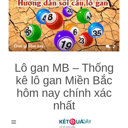
Chơi gì hôm nay
2
Lô gan MB – Thống
kê lô gan Miền Bắc
hôm nay chính xác
nhất