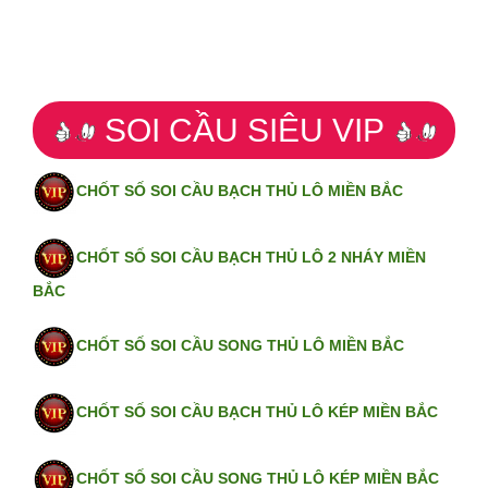
SOI CẦU SIÊU VIP
CHỐT SỐ SOI CẦU BẠCH THỦ LÔ MIỀN BẮC
CHỐT SỐ SOI CẦU BẠCH THỦ LÔ 2 NHÁY MIỀN
BẮC
CHỐT SỐ SOI CẦU SONG THỦ LÔ MIỀN BẮC
CHỐT SỐ SOI CẦU BẠCH THỦ LÔ KÉP MIỀN BẮC
CHỐT SỐ SOI CẦU SONG THỦ LÔ KÉP MIỀN BẮC