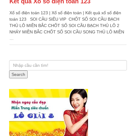
Kết quả Xổ số điện toán 123
Xổ số điện toán 123 | Xổ số điện toán | Kết quả xổ số điện
toán 123 SOI CẦU SIÊU VIP CHỐT SỐ SOI CẦU BẠCH
THỦ LÔ MIỀN BẮC CHỐT SỐ SOI CẦU BẠCH THỦ LÔ 2
NHÁY MIỀN BẮC CHỐT SỐ SOI CẦU SONG THỦ LÔ MIỀN
…
Search