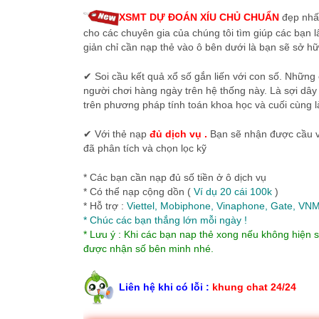
XSMT DỰ ĐOÁN XÍU CHỦ CHUẨN
đẹp nhất
cho các chuyên gia của chúng tôi tìm giúp các bạn l
giản chỉ cần nạp thẻ vào ô bên dưới là bạn sẽ sở h
✔ Soi cầu kết quả xổ số gắn liến với con số. Những
người chơi hàng ngày trên hệ thống này. Là sợi dây 
trên phương pháp tính toán khoa học và cuối cùng 
✔ Với thẻ nạp
đủ dịch vụ .
Bạn sẽ nhận được cầu v
đã phân tích và chọn lọc kỹ
* Các bạn cần nạp đủ số tiền ở ô dịch vụ
* Có thể nạp cộng dồn (
Ví dụ 20 cái 100k
)
* Hỗ trợ :
Viettel, Mobiphone, Vinaphone, Gate, VN
* Chúc các bạn thắng lớn mỗi ngày !
* Lưu ý : Khi các bạn nap thẻ xong nếu không hiện s
được nhận số bên minh nhé.
Liên hệ khi có lỗi :
khung chat 24/24