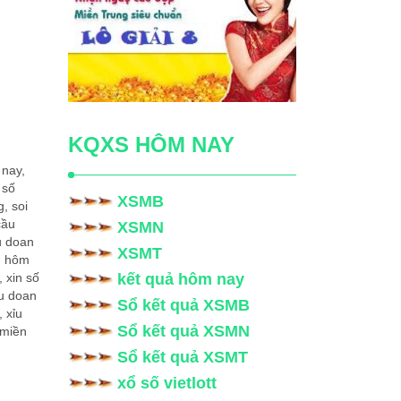
KQXS HÔM NAY
 nay,
 số
XSMB
, soi
cầu
XSMN
u doan
XSMT
g hôm
kết quả hôm nay
 xin số
du doan
Sổ kết quả XSMB
, xỉu
Sổ kết quả XSMN
 miền
Sổ kết quả XSMT
xổ số vietlott