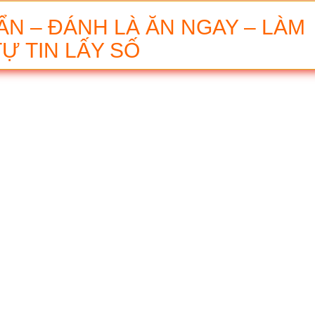
ẨN – ĐÁNH LÀ ĂN NGAY – LÀM
Ự TIN LẤY SỐ