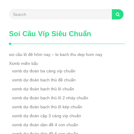
Soi Cầu Víp Siêu Chuẩn
soi cầu lô đê hôm nay – lo bach thu dep hom nay
Xsmb miền bắc
xsmb dự đoán ba càng víp chuẩn
xsmb dự đoán bạch thủ đề chuẩn
xsmb dự đoán bạch thủ lô chuẩn
xsmb dự đoán bạch thủ lô 2 nháy chuẩn
xsmb dự đoán bạch thủ lô kép chuẩn
xsmb dự đoán cặp 3 càng víp chuẩn
xsmb dự đoán dàn đề 4 con chuẩn
xsmb dự đoán dàn đề 6 con chuẩn