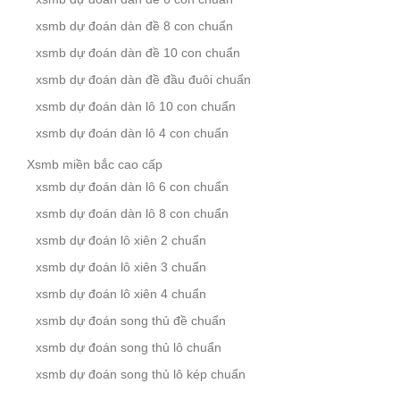
xsmb dự đoán dàn đề 8 con chuẩn
xsmb dự đoán dàn đề 10 con chuẩn
xsmb dự đoán dàn đề đầu đuôi chuẩn
xsmb dự đoán dàn lô 10 con chuẩn
xsmb dự đoán dàn lô 4 con chuẩn
Xsmb miền bắc cao cấp
xsmb dự đoán dàn lô 6 con chuẩn
xsmb dự đoán dàn lô 8 con chuẩn
xsmb dự đoán lô xiên 2 chuẩn
xsmb dự đoán lô xiên 3 chuẩn
xsmb dự đoán lô xiên 4 chuẩn
xsmb dự đoán song thủ đề chuẩn
xsmb dự đoán song thủ lô chuẩn
xsmb dự đoán song thủ lô kép chuẩn