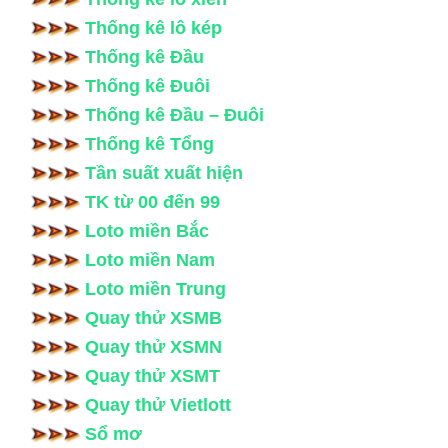
Thống kê lô kép
Thống kê Đầu
Thống kê Đuôi
Thống kê Đầu – Đuôi
Thống kê Tổng
Tần suất xuất hiện
TK từ 00 đến 99
Loto miền Bắc
Loto miền Nam
Loto miền Trung
Quay thử XSMB
Quay thử XSMN
Quay thử XSMT
Quay thử Vietlott
Sổ mơ