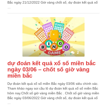
Bắc ngày 21/12/2022 Giờ vàng chốt số, dự đoán kết quả xổ
…
2
dự đoán kết quả xổ số miền bắc
ngày 03/06 – chốt số giờ vàng
miền bắc
Dự đoán kết quả xổ số miền Bắc ngày 03/06 siêu chính xác.
Tham khảo ngay soi cầu lô dự đoán kết quả xổ số miền Bắc
hôm nay.Chốt số giờ vàng miền Bắc . Chốt số giờ vàng miền
Bắc ngày 03/06/2022 Giờ vàng chốt số, dự đoán kết quả xổ
…