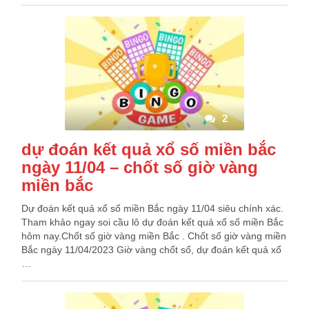
2
dự đoán kết quả xổ số miền bắc
ngày 11/04 – chốt số giờ vàng
miền bắc
Dự đoán kết quả xổ số miền Bắc ngày 11/04 siêu chính xác.
Tham khảo ngay soi cầu lô dự đoán kết quả xổ số miền Bắc
hôm nay.Chốt số giờ vàng miền Bắc . Chốt số giờ vàng miền
Bắc ngày 11/04/2023 Giờ vàng chốt số, dự đoán kết quả xổ
…