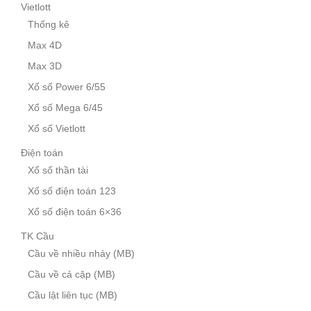
Vietlott
Thống kê
Max 4D
Max 3D
Xổ số Power 6/55
Xổ số Mega 6/45
Xổ số Vietlott
Điện toán
Xổ số thần tài
Xổ số điện toán 123
Xổ số điện toán 6×36
TK Cầu
Cầu về nhiều nháy (MB)
Cầu về cả cặp (MB)
Cầu lật liên tục (MB)