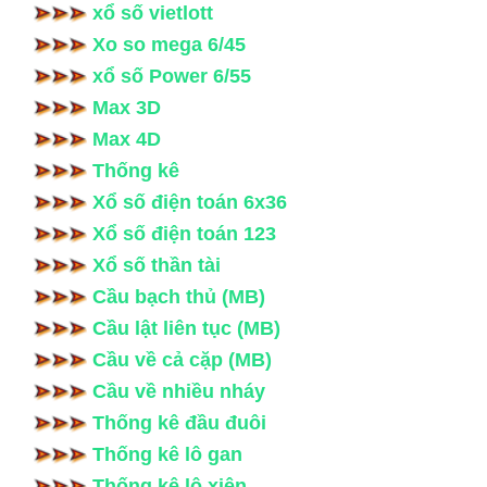
xổ số vietlott
Xo so mega 6/45
xổ số Power 6/55
Max 3D
Max 4D
Thống kê
Xổ số điện toán 6x36
Xổ số điện toán 123
Xổ số thần tài
Cầu bạch thủ (MB)
Cầu lật liên tục (MB)
Cầu về cả cặp (MB)
Cầu về nhiều nháy
Thống kê đầu đuôi
Thống kê lô gan
Thống kê lô xiên