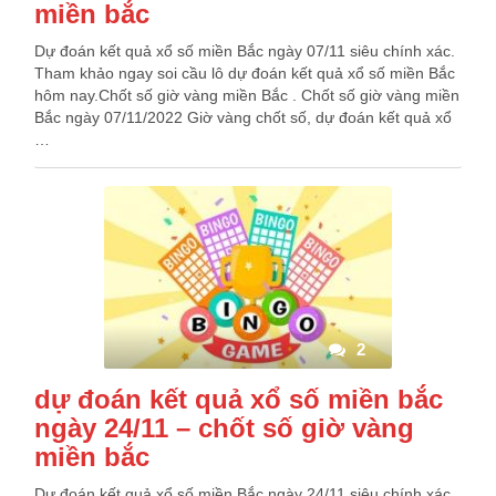
miền bắc
Dự đoán kết quả xổ số miền Bắc ngày 07/11 siêu chính xác.
Tham khảo ngay soi cầu lô dự đoán kết quả xổ số miền Bắc
hôm nay.Chốt số giờ vàng miền Bắc . Chốt số giờ vàng miền
Bắc ngày 07/11/2022 Giờ vàng chốt số, dự đoán kết quả xổ
…
2
dự đoán kết quả xổ số miền bắc
ngày 24/11 – chốt số giờ vàng
miền bắc
Dự đoán kết quả xổ số miền Bắc ngày 24/11 siêu chính xác.