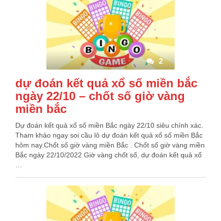
2
dự đoán kết quả xổ số miền bắc
ngày 22/10 – chốt số giờ vàng
miền bắc
Dự đoán kết quả xổ số miền Bắc ngày 22/10 siêu chính xác.
Tham khảo ngay soi cầu lô dự đoán kết quả xổ số miền Bắc
hôm nay.Chốt số giờ vàng miền Bắc . Chốt số giờ vàng miền
Bắc ngày 22/10/2022 Giờ vàng chốt số, dự đoán kết quả xổ
…