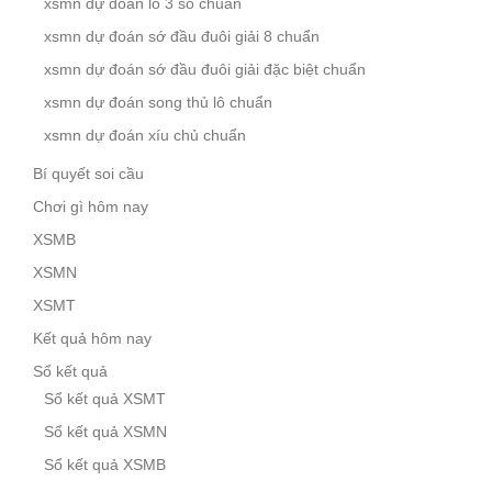
xsmn dự đoán lô 3 số chuẩn
xsmn dự đoán sớ đầu đuôi giải 8 chuẩn
xsmn dự đoán sớ đầu đuôi giải đặc biệt chuẩn
xsmn dự đoán song thủ lô chuẩn
xsmn dự đoán xíu chủ chuẩn
Bí quyết soi cầu
Chơi gì hôm nay
XSMB
XSMN
XSMT
Kết quả hôm nay
Sổ kết quả
Sổ kết quả XSMT
Sổ kết quả XSMN
Sổ kết quả XSMB