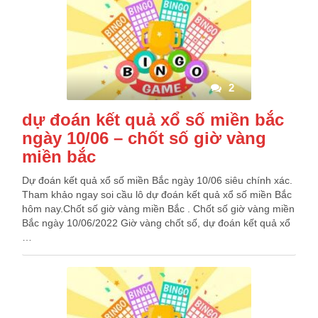
2
dự đoán kết quả xổ số miền bắc
ngày 10/06 – chốt số giờ vàng
miền bắc
Dự đoán kết quả xổ số miền Bắc ngày 10/06 siêu chính xác.
Tham khảo ngay soi cầu lô dự đoán kết quả xổ số miền Bắc
hôm nay.Chốt số giờ vàng miền Bắc . Chốt số giờ vàng miền
Bắc ngày 10/06/2022 Giờ vàng chốt số, dự đoán kết quả xổ
…