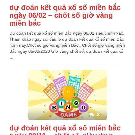
dự đoán kết quả xổ số miền bắc
ngày 06/02 – chốt số giờ vàng
miền bắc
Dự đoán kết quả xổ số miền Bắc ngày 06/02 siêu chính xác.
Tham khảo ngay soi cầu lô dự đoán kết quả xổ số miền Bắc
hôm nay.Chốt số giờ vàng miền Bắc . Chốt số giờ vàng miền
Bắc ngày 06/02/2023 Giờ vàng chốt số, dự đoán kết quả xổ
…
2
dự đoán kết quả xổ số miền bắc