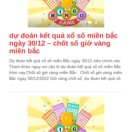
2
dự đoán kết quả xổ số miền bắc
ngày 30/12 – chốt số giờ vàng
miền bắc
Dự đoán kết quả xổ số miền Bắc ngày 30/12 siêu chính xác.
Tham khảo ngay soi cầu lô dự đoán kết quả xổ số miền Bắc
hôm nay.Chốt số giờ vàng miền Bắc . Chốt số giờ vàng miền
Bắc ngày 30/12/2022 Giờ vàng chốt số, dự đoán kết quả xổ
…