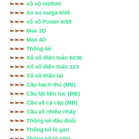
xổ số vietlott
Xo so mega 6/45
xổ số Power 6/55
Max 3D
Max 4D
Thống kê
Xổ số điện toán 6x36
Xổ số điện toán 123
Xổ số thần tài
Cầu bạch thủ (MB)
Cầu lật liên tục (MB)
Cầu về cả cặp (MB)
Cầu về nhiều nháy
Thống kê đầu đuôi
Thống kê lô gan
Thống kê lô xiên