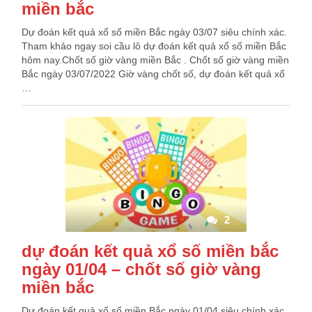
miền bắc
Dự đoán kết quả xổ số miền Bắc ngày 03/07 siêu chính xác.
Tham khảo ngay soi cầu lô dự đoán kết quả xổ số miền Bắc
hôm nay.Chốt số giờ vàng miền Bắc . Chốt số giờ vàng miền
Bắc ngày 03/07/2022 Giờ vàng chốt số, dự đoán kết quả xổ
…
2
dự đoán kết quả xổ số miền bắc
ngày 01/04 – chốt số giờ vàng
miền bắc
Dự đoán kết quả xổ số miền Bắc ngày 01/04 siêu chính xác.