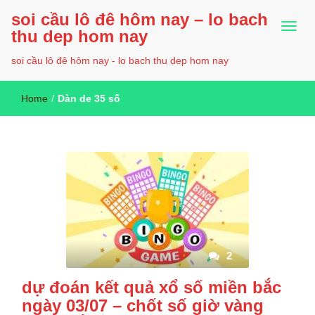
soi cầu lô đê hôm nay – lo bach
thu dep hom nay
soi cầu lô đê hôm nay - lo bach thu dep hom nay
Home
/
Dàn de 35 số
2
dự đoán kết quả xổ số miền bắc
ngày 03/07 – chốt số giờ vàng