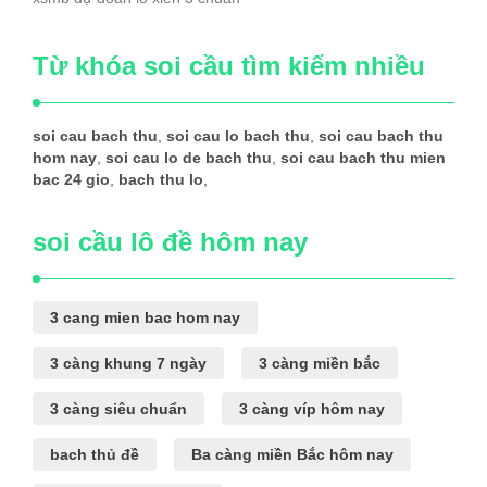
Từ khóa soi cầu tìm kiếm nhiều
soi cau bach thu
,
soi cau lo bach thu
,
soi cau bach thu
hom nay
,
soi cau lo de bach thu
,
soi cau bach thu mien
bac 24 gio
,
bach thu lo
,
soi cầu lô đề hôm nay
3 cang mien bac hom nay
3 càng khung 7 ngày
3 càng miền bắc
3 càng siêu chuẩn
3 càng víp hôm nay
bach thủ đề
Ba càng miền Bắc hôm nay