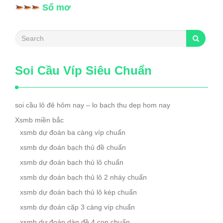
Sổ mơ
Soi Cầu Víp Siêu Chuẩn
soi cầu lô đê hôm nay – lo bach thu dep hom nay
Xsmb miền bắc
xsmb dự đoán ba càng víp chuẩn
xsmb dự đoán bạch thủ đề chuẩn
xsmb dự đoán bạch thủ lô chuẩn
xsmb dự đoán bạch thủ lô 2 nháy chuẩn
xsmb dự đoán bạch thủ lô kép chuẩn
xsmb dự đoán cặp 3 càng víp chuẩn
xsmb dự đoán dàn đề 4 con chuẩn