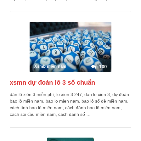
Xsmb miền nam
100
xsmn dự đoán lô 3 số chuẩn
dàn lô xiên 3 miễn phí, lo xien 3 247, dan lo xien 3, dự đoán
bao lô miền nam, bao lo mien nam, bao lô số đề miền nam,
cách tính bao lô miền nam, cách đánh bao lô miền nam,
cách soi cầu miền nam, cách đánh số …