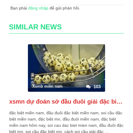
Bạn phải
đăng nhập
để gửi phản hồi.
SIMILAR NEWS
Xsmb miền nam
103
xsmn dự đoán sớ đầu đuôi giải đặc biệt chuẩn
đặc biệt miền nam, đầu đuôi đặc biệt miền nam, soi cầu đặc
biệt miền nam, đặc biệt mn, đầu đuôi miền nam, đặc biệt
miền nam hôm nay, soi cau dac biet mien nam, đầu đuôi đặc
biệt mn, soi cầu đặc biệt mn, cách soi cầu giải đặc …