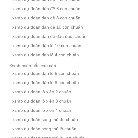
xsmb dự đoán dàn đề 6 con chuẩn
xsmb dự đoán dàn đề 8 con chuẩn
xsmb dự đoán dàn đề 10 con chuẩn
xsmb dự đoán dàn đề đầu đuôi chuẩn
xsmb dự đoán dàn lô 10 con chuẩn
xsmb dự đoán dàn lô 4 con chuẩn
Xsmb miền bắc cao cấp
xsmb dự đoán dàn lô 6 con chuẩn
xsmb dự đoán dàn lô 8 con chuẩn
xsmb dự đoán lô xiên 2 chuẩn
xsmb dự đoán lô xiên 3 chuẩn
xsmb dự đoán lô xiên 4 chuẩn
xsmb dự đoán song thủ đề chuẩn
xsmb dự đoán song thủ lô chuẩn
xsmb dự đoán song thủ lô kép chuẩn