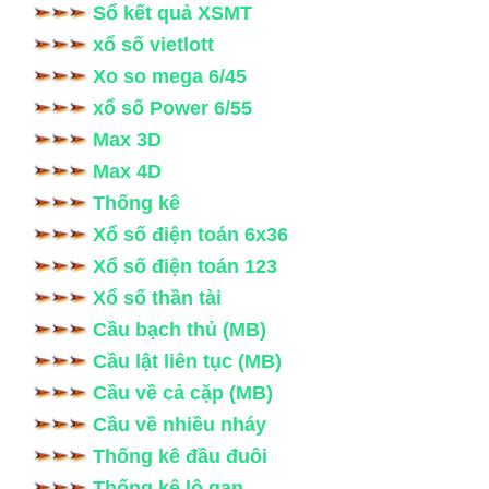
Sổ kết quả XSMT
xổ số vietlott
Xo so mega 6/45
xổ số Power 6/55
Max 3D
Max 4D
Thống kê
Xổ số điện toán 6x36
Xổ số điện toán 123
Xổ số thần tài
Cầu bạch thủ (MB)
Cầu lật liên tục (MB)
Cầu về cả cặp (MB)
Cầu về nhiều nháy
Thống kê đầu đuôi
Thống kê lô gan