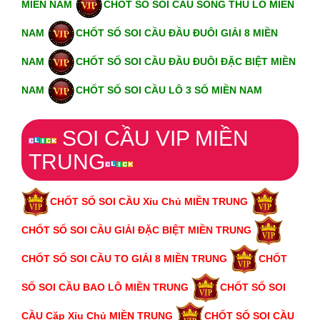
MIỀN NAM
CHỐT SỐ SOI CẦU SONG THỦ LÔ MIỀN
NAM
CHỐT SỐ SOI CẦU ĐẦU ĐUÔI GIẢI 8 MIỀN
NAM
CHỐT SỐ SOI CẦU ĐẦU ĐUÔI ĐẶC BIỆT MIỀN
NAM
CHỐT SỐ SOI CẦU LÔ 3 SỐ MIỀN NAM
SOI CẦU VIP MIỀN
TRUNG
CHỐT SỐ SOI CẦU Xỉu Chủ MIỀN TRUNG
CHỐT SỐ SOI CẦU GIẢI ĐẶC BIỆT MIỀN TRUNG
CHỐT SỐ SOI CẦU TO GIẢI 8 MIỀN TRUNG
CHỐT
SỐ SOI CẦU BAO LÔ MIỀN TRUNG
CHỐT SỐ SOI
CẦU Cặp Xỉu Chủ MIỀN TRUNG
CHỐT SỐ SOI CẦU