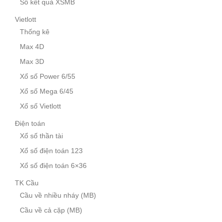
Sổ kết quả XSMB
Vietlott
Thống kê
Max 4D
Max 3D
Xổ số Power 6/55
Xổ số Mega 6/45
Xổ số Vietlott
Điện toán
Xổ số thần tài
Xổ số điện toán 123
Xổ số điện toán 6×36
TK Cầu
Cầu về nhiều nháy (MB)
Cầu về cả cặp (MB)