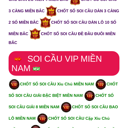
3 CÀNG MIỀN BẮC
CHỐT SỐ SOI CẦU DÀN 3 CÀNG
2 SỐ MIỀN BẮC
CHỐT SỐ SOI CẦU DÀN LÔ 10 SỐ
MIỀN BẮC
CHỐT SỐ SOI CẦU ĐỀ ĐẦU ĐUÔI MIỀN
BẮC
SOI CẦU VIP MIỀN
NAM
CHỐT SỐ SOI CẦU Xỉu Chủ MIỀN NAM
CHỐT
SỐ SOI CẦU GIẢI ĐẶC BIỆT MIỀN NAM
CHỐT SỐ
SOI CẦU GIẢI 8 MIỀN NAM
CHỐT SỐ SOI CẦU BAO
LÔ MIỀN NAM
CHỐT SỐ SOI CẦU Cặp Xỉu Chủ