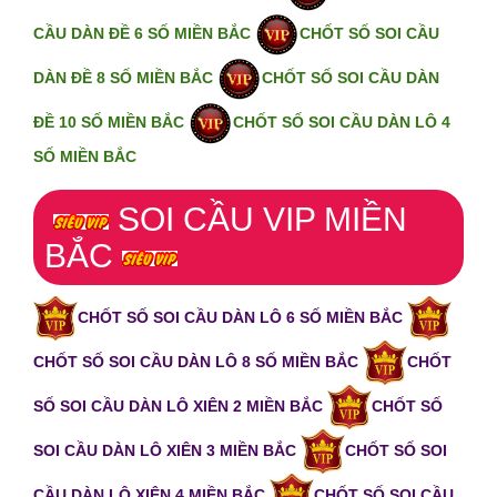
CẦU DÀN ĐỀ 6 SỐ MIỀN BẮC
CHỐT SỐ SOI CẦU
DÀN ĐỀ 8 SỐ MIỀN BẮC
CHỐT SỐ SOI CẦU DÀN
ĐỀ 10 SỐ MIỀN BẮC
CHỐT SỐ SOI CẦU DÀN LÔ 4
SỐ MIỀN BẮC
SOI CẦU VIP MIỀN
BẮC
CHỐT SỐ SOI CẦU DÀN LÔ 6 SỐ MIỀN BẮC
CHỐT SỐ SOI CẦU DÀN LÔ 8 SỐ MIỀN BẮC
CHỐT
SỐ SOI CẦU DÀN LÔ XIÊN 2 MIỀN BẮC
CHỐT SỐ
SOI CẦU DÀN LÔ XIÊN 3 MIỀN BẮC
CHỐT SỐ SOI
CẦU DÀN LÔ XIÊN 4 MIỀN BẮC
CHỐT SỐ SOI CẦU