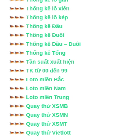
Thống kê lô xiên
Thống kê lô kép
Thống kê Đầu
Thống kê Đuôi
Thống kê Đầu – Đuôi
Thống kê Tổng
Tần suất xuất hiện
TK từ 00 đến 99
Loto miền Bắc
Loto miền Nam
Loto miền Trung
Quay thử XSMB
Quay thử XSMN
Quay thử XSMT
Quay thử Vietlott