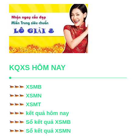
KQXS HÔM NAY
XSMB
XSMN
XSMT
kết quả hôm nay
Sổ kết quả XSMB
Sổ kết quả XSMN