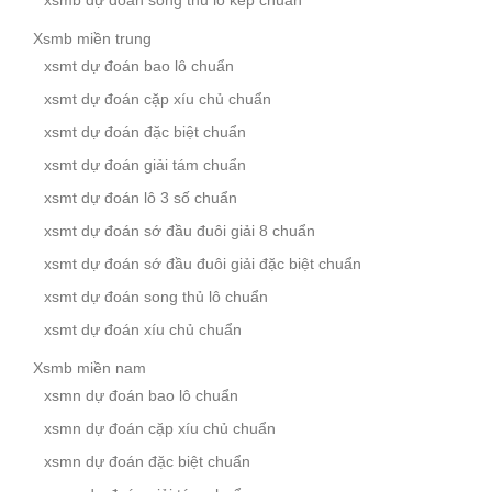
Xsmb miền trung
xsmt dự đoán bao lô chuẩn
xsmt dự đoán cặp xíu chủ chuẩn
xsmt dự đoán đặc biệt chuẩn
xsmt dự đoán giải tám chuẩn
xsmt dự đoán lô 3 số chuẩn
xsmt dự đoán sớ đầu đuôi giải 8 chuẩn
xsmt dự đoán sớ đầu đuôi giải đặc biệt chuẩn
xsmt dự đoán song thủ lô chuẩn
xsmt dự đoán xíu chủ chuẩn
Xsmb miền nam
xsmn dự đoán bao lô chuẩn
xsmn dự đoán cặp xíu chủ chuẩn
xsmn dự đoán đặc biệt chuẩn