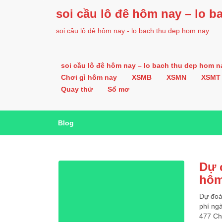
soi cầu lô đê hôm nay – lo 
soi cầu lô đê hôm nay - lo bach thu dep hom nay
soi cầu lô đê hôm nay – lo bach thu dep hom n
Chơi gì hôm nay
XSMB
XSMN
XSMT
Quay thử
Sổ mơ
Blog
Dự 
hôm
Dự đoá
phí ng
477 Ch