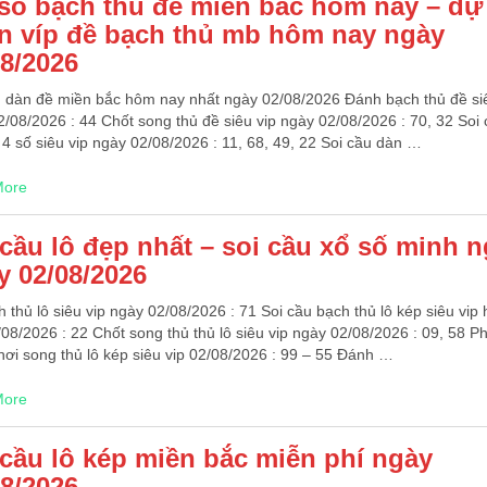
 số bạch thủ đề miền bắc hôm nay – dự
n víp đề bạch thủ mb hôm nay ngày
08/2026
u dàn đề miền bắc hôm nay nhất ngày 02/08/2026 Đánh bạch thủ đề si
/08/2026 : 44 Chốt song thủ đề siêu vip ngày 02/08/2026 : 70, 32 Soi
4 số siêu vip ngày 02/08/2026 : 11, 68, 49, 22 Soi cầu dàn …
More
 cầu lô đẹp nhất – soi cầu xổ số minh 
y 02/08/2026
 thủ lô siêu vip ngày 02/08/2026 : 71 Soi cầu bạch thủ lô kép siêu vip
/08/2026 : 22 Chốt song thủ thủ lô siêu vip ngày 02/08/2026 : 09, 58 
hơi song thủ lô kép siêu vip 02/08/2026 : 99 – 55 Đánh …
More
 cầu lô kép miền bắc miễn phí ngày
08/2026