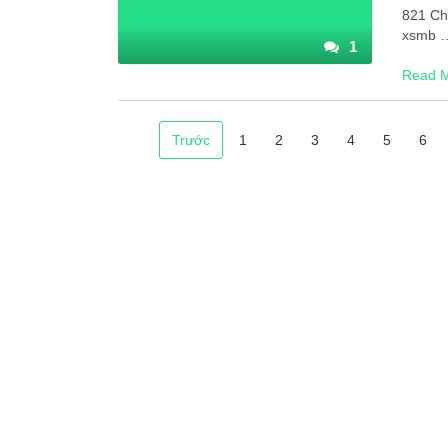
821 Ch
xsmb 
1
Read 
Trước
1
2
3
4
5
6