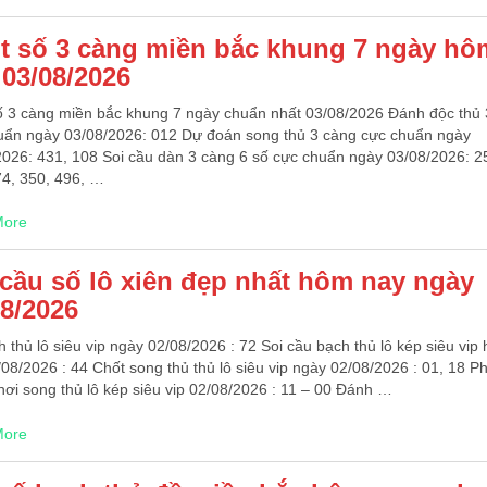
t số 3 càng miền bắc khung 7 ngày hô
 03/08/2026
ố 3 càng miền bắc khung 7 ngày chuẩn nhất 03/08/2026 Đánh độc thủ
uẩn ngày 03/08/2026: 012 Dự đoán song thủ 3 càng cực chuẩn ngày
2026: 431, 108 Soi cầu dàn 3 càng 6 số cực chuẩn ngày 03/08/2026: 2
74, 350, 496, …
More
 cầu số lô xiên đẹp nhất hôm nay ngày
08/2026
 thủ lô siêu vip ngày 02/08/2026 : 72 Soi cầu bạch thủ lô kép siêu vip
/08/2026 : 44 Chốt song thủ thủ lô siêu vip ngày 02/08/2026 : 01, 18 
hơi song thủ lô kép siêu vip 02/08/2026 : 11 – 00 Đánh …
More