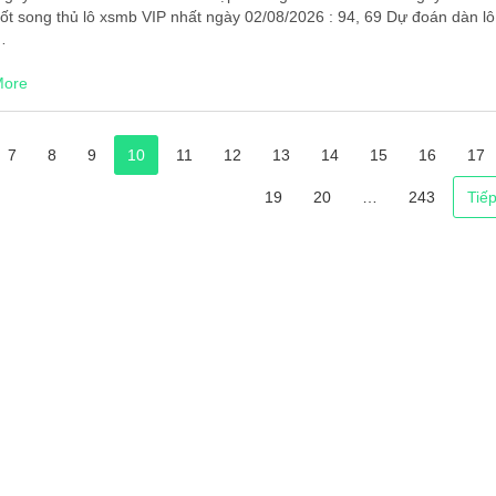
ốt song thủ lô xsmb VIP nhất ngày 02/08/2026 : 94, 69 Dự đoán dàn lô
…
More
7
8
9
10
11
12
13
14
15
16
17
19
20
…
243
Tiế