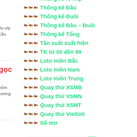
Thống kê Đầu
Thống kê Đuôi
Thống kê Đầu – Đuôi
êu vip
Thống kê Tổng
 cầu
Tần suất xuất hiện
TK từ 00 đến 99
Loto miền Bắc
ngọc
Loto miền Nam
Loto miền Trung
Quay thử XSMB
 hôm
Phương
Quay thử XSMN
Quay thử XSMT
Quay thử Vietlott
Sổ mơ