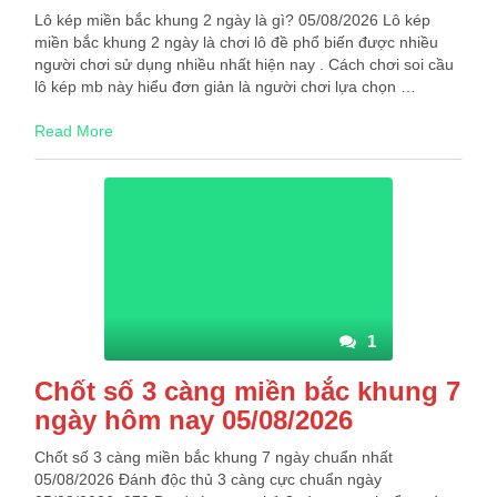
Lô kép miền bắc khung 2 ngày là gì? 05/08/2026 Lô kép
miền bắc khung 2 ngày là chơi lô đề phổ biến được nhiều
người chơi sử dụng nhiều nhất hiện nay . Cách chơi soi cầu
lô kép mb này hiểu đơn giản là người chơi lựa chọn …
Read More
1
Chốt số 3 càng miền bắc khung 7
ngày hôm nay 05/08/2026
Chốt số 3 càng miền bắc khung 7 ngày chuẩn nhất
05/08/2026 Đánh độc thủ 3 càng cực chuẩn ngày