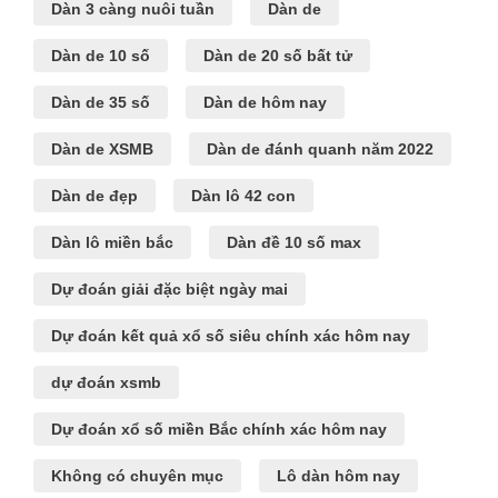
Dàn 3 càng nuôi tuần
Dàn de
Dàn de 10 số
Dàn de 20 số bất tử
Dàn de 35 số
Dàn de hôm nay
Dàn de XSMB
Dàn de đánh quanh năm 2022
Dàn de đẹp
Dàn lô 42 con
Dàn lô miền bắc
Dàn đề 10 số max
Dự đoán giải đặc biệt ngày mai
Dự đoán kết quả xổ số siêu chính xác hôm nay
dự đoán xsmb
Dự đoán xổ số miền Bắc chính xác hôm nay
Không có chuyên mục
Lô dàn hôm nay