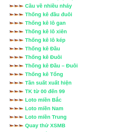
Cầu về nhiều nháy
Thống kê đầu đuôi
Thống kê lô gan
Thống kê lô xiên
Thống kê lô kép
Thống kê Đầu
Thống kê Đuôi
Thống kê Đầu – Đuôi
Thống kê Tổng
Tần suất xuất hiện
TK từ 00 đến 99
Loto miền Bắc
Loto miền Nam
Loto miền Trung
Quay thử XSMB