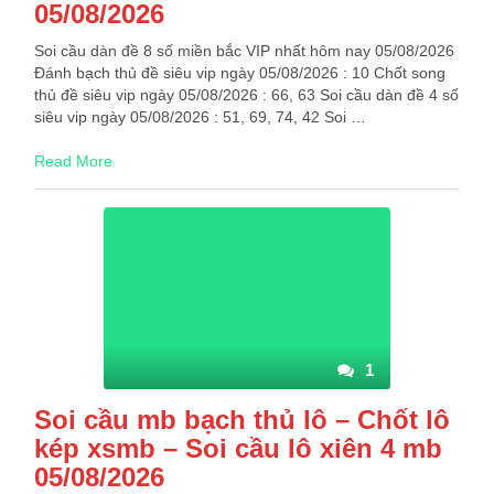
05/08/2026
Soi cầu dàn đề 8 số miền bắc VIP nhất hôm nay 05/08/2026
Đánh bạch thủ đề siêu vip ngày 05/08/2026 : 10 Chốt song
thủ đề siêu vip ngày 05/08/2026 : 66, 63 Soi cầu dàn đề 4 số
siêu vip ngày 05/08/2026 : 51, 69, 74, 42 Soi …
Read More
1
Soi cầu mb bạch thủ lô – Chốt lô
kép xsmb – Soi cầu lô xiên 4 mb
05/08/2026