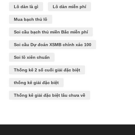
Lô dàn là gì
Lô dàn miễn phí
Mua bạch thủ lô
Soi cầu bạch thủ miền Bắc miễn phí
Soi cầu Dự đoán XSMB chính xác 100
Soi lô xiên chuẩn
Thống kê 2 số cuối giải đặc biệt
thống kê giải đặc biệt
Thống kê giải đặc biệt lâu chưa về