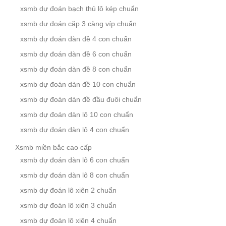
xsmb dự đoán bạch thủ lô kép chuẩn
xsmb dự đoán cặp 3 càng víp chuẩn
xsmb dự đoán dàn đề 4 con chuẩn
xsmb dự đoán dàn đề 6 con chuẩn
xsmb dự đoán dàn đề 8 con chuẩn
xsmb dự đoán dàn đề 10 con chuẩn
xsmb dự đoán dàn đề đầu đuôi chuẩn
xsmb dự đoán dàn lô 10 con chuẩn
xsmb dự đoán dàn lô 4 con chuẩn
Xsmb miền bắc cao cấp
xsmb dự đoán dàn lô 6 con chuẩn
xsmb dự đoán dàn lô 8 con chuẩn
xsmb dự đoán lô xiên 2 chuẩn
xsmb dự đoán lô xiên 3 chuẩn
xsmb dự đoán lô xiên 4 chuẩn