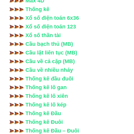
Max 4D
Thống kê
Xổ số điện toán 6x36
Xổ số điện toán 123
Xổ số thần tài
Cầu bạch thủ (MB)
Cầu lật liên tục (MB)
Cầu về cả cặp (MB)
Cầu về nhiều nháy
Thống kê đầu đuôi
Thống kê lô gan
Thống kê lô xiên
Thống kê lô kép
Thống kê Đầu
Thống kê Đuôi
Thống kê Đầu – Đuôi