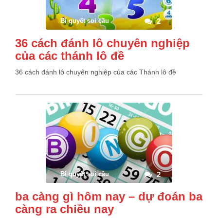
Bí quyết soi cầu
2
36 cách đánh lô chuyên nghiệp
của các thánh lô đề
36 cách đánh lô chuyên nghiệp của các Thánh lô đề
Bí quyết soi cầu
2
ba càng gì hôm nay – dự đoán ba
càng ra chiều nay