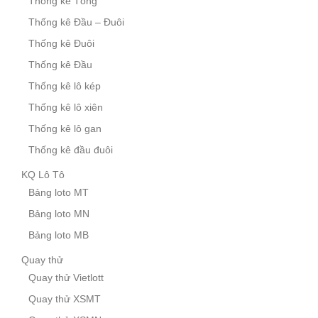
Thống kê Tổng
Thống kê Đầu – Đuôi
Thống kê Đuôi
Thống kê Đầu
Thống kê lô kép
Thống kê lô xiên
Thống kê lô gan
Thống kê đầu đuôi
KQ Lô Tô
Bảng loto MT
Bảng loto MN
Bảng loto MB
Quay thử
Quay thử Vietlott
Quay thử XSMT