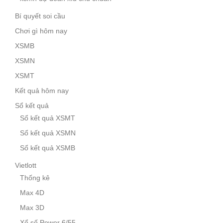
Bí quyết soi cầu
Chơi gì hôm nay
XSMB
XSMN
XSMT
Kết quả hôm nay
Sổ kết quả
Sổ kết quả XSMT
Sổ kết quả XSMN
Sổ kết quả XSMB
Vietlott
Thống kê
Max 4D
Max 3D
Xổ số Power 6/55