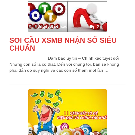
Bí quyết soi cầu
2
SOI CẦU XSMB NHẬN SỐ SIÊU
CHUẨN
Đảm bảo uy tín – Chính xác tuyệt đối
Những con số là có thật. Đến với chúng tôi, bạn sẽ không
phải đắn đo suy nghĩ về các con số thêm một lần …
Bí quyết soi cầu
2