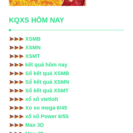
KQXS HÔM NAY
XSMB
XSMN
XSMT
kết quả hôm nay
Sổ kết quả XSMB
Sổ kết quả XSMN
Sổ kết quả XSMT
xổ số vietlott
Xo so mega 6/45
xổ số Power 6/55
Max 3D