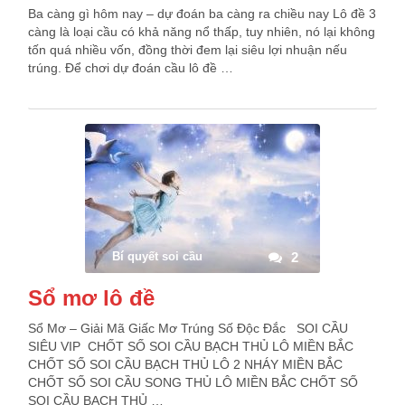
Ba càng gì hôm nay – dự đoán ba càng ra chiều nay Lô đề 3
càng là loại cầu có khả năng nổ thấp, tuy nhiên, nó lại không
tốn quá nhiều vốn, đồng thời đem lại siêu lợi nhuận nếu
trúng. Để chơi dự đoán cầu lô đề …
Bí quyết soi cầu
2
Sổ mơ lô đề
Sổ Mơ – Giải Mã Giấc Mơ Trúng Số Độc Đắc SOI CẦU
SIÊU VIP CHỐT SỐ SOI CẦU BẠCH THỦ LÔ MIỀN BẮC
CHỐT SỐ SOI CẦU BẠCH THỦ LÔ 2 NHÁY MIỀN BẮC
CHỐT SỐ SOI CẦU SONG THỦ LÔ MIỀN BẮC CHỐT SỐ
SOI CẦU BẠCH THỦ …