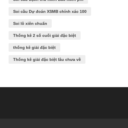
Soi cầu Dự đoán XSMB chính xác 100
Soi lô xiên chuẩn
Thống kê 2 số cuối giải đặc biệt
thống kê giải đặc biệt
Thống kê giải đặc biệt lâu chưa về