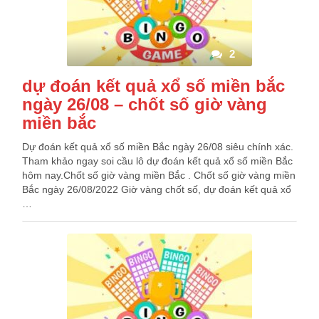
2
dự đoán kết quả xổ số miền bắc
ngày 26/08 – chốt số giờ vàng
miền bắc
Dự đoán kết quả xổ số miền Bắc ngày 26/08 siêu chính xác.
Tham khảo ngay soi cầu lô dự đoán kết quả xổ số miền Bắc
hôm nay.Chốt số giờ vàng miền Bắc . Chốt số giờ vàng miền
Bắc ngày 26/08/2022 Giờ vàng chốt số, dự đoán kết quả xổ
…