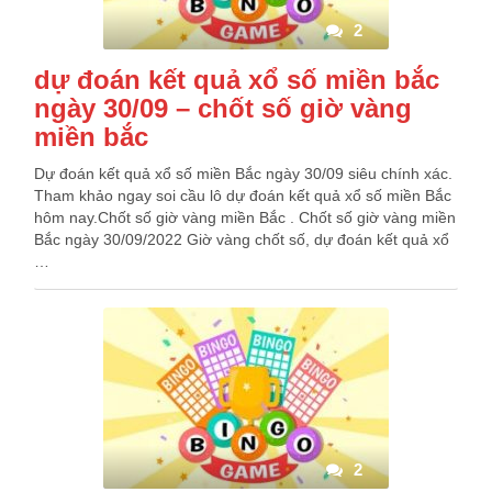
2
dự đoán kết quả xổ số miền bắc
ngày 30/09 – chốt số giờ vàng
miền bắc
Dự đoán kết quả xổ số miền Bắc ngày 30/09 siêu chính xác.
Tham khảo ngay soi cầu lô dự đoán kết quả xổ số miền Bắc
hôm nay.Chốt số giờ vàng miền Bắc . Chốt số giờ vàng miền
Bắc ngày 30/09/2022 Giờ vàng chốt số, dự đoán kết quả xổ
…
2