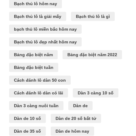
Bạch thủ lô hôm nay
Bạch thủ lô là giải mấy
Bạch thủ lô là gì
bạch thủ lô miền bắc hôm nay
Bạch thủ lô đẹp nhất hôm nay
Bảng đặc biệt năm
Bảng đặc biệt năm 2022
Bảng đặc biệt tuần
Cách đánh lô dàn 50 con
Cách đánh lô dàn có lãi
Dàn 3 càng 10 số
Dàn 3 càng nuôi tuần
Dàn de
Dàn de 10 số
Dàn de 20 số bất tử
Dàn de 35 số
Dàn de hôm nay