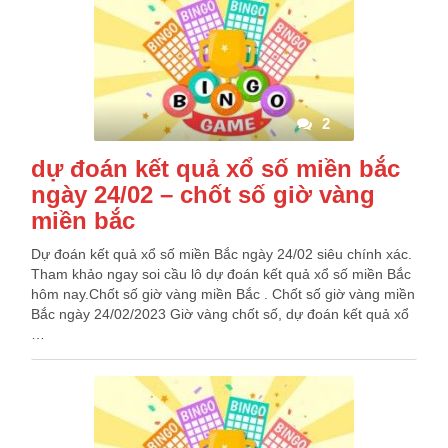
2
dự đoán kết quả xổ số miền bắc
ngày 24/02 – chốt số giờ vàng
miền bắc
Dự đoán kết quả xổ số miền Bắc ngày 24/02 siêu chính xác.
Tham khảo ngay soi cầu lô dự đoán kết quả xổ số miền Bắc
hôm nay.Chốt số giờ vàng miền Bắc . Chốt số giờ vàng miền
Bắc ngày 24/02/2023 Giờ vàng chốt số, dự đoán kết quả xổ
…