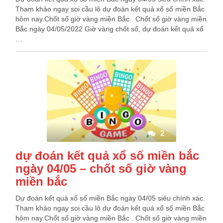
Tham khảo ngay soi cầu lô dự đoán kết quả xổ số miền Bắc
hôm nay.Chốt số giờ vàng miền Bắc . Chốt số giờ vàng miền
Bắc ngày 04/05/2022 Giờ vàng chốt số, dự đoán kết quả xổ
…
2
dự đoán kết quả xổ số miền bắc
ngày 04/05 – chốt số giờ vàng
miền bắc
Dự đoán kết quả xổ số miền Bắc ngày 04/05 siêu chính xác.
Tham khảo ngay soi cầu lô dự đoán kết quả xổ số miền Bắc
hôm nay.Chốt số giờ vàng miền Bắc . Chốt số giờ vàng miền