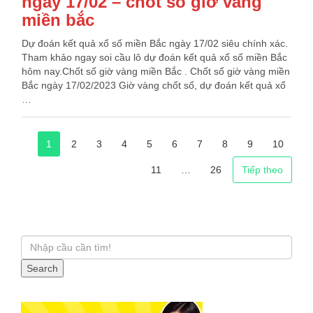
ngày 17/02 – chốt số giờ vàng
miền bắc
Dự đoán kết quả xổ số miền Bắc ngày 17/02 siêu chính xác.
Tham khảo ngay soi cầu lô dự đoán kết quả xổ số miền Bắc
hôm nay.Chốt số giờ vàng miền Bắc . Chốt số giờ vàng miền
Bắc ngày 17/02/2023 Giờ vàng chốt số, dự đoán kết quả xổ
…
1
2
3
4
5
6
7
8
9
10
11
…
26
Tiếp theo
Search