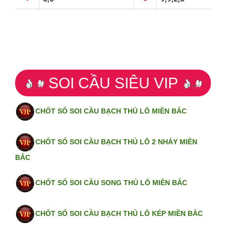
SOI CẦU SIÊU VIP
CHỐT SỐ SOI CẦU BẠCH THỦ LÔ MIỀN BẮC
CHỐT SỐ SOI CẦU BẠCH THỦ LÔ 2 NHÁY MIỀN
BẮC
CHỐT SỐ SOI CẦU SONG THỦ LÔ MIỀN BẮC
CHỐT SỐ SOI CẦU BẠCH THỦ LÔ KÉP MIỀN BẮC