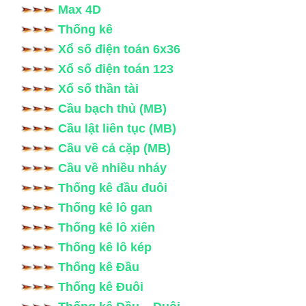
Max 4D
Thống kê
Xổ số điện toán 6x36
Xổ số điện toán 123
Xổ số thần tài
Cầu bạch thủ (MB)
Cầu lật liên tục (MB)
Cầu về cả cặp (MB)
Cầu về nhiều nháy
Thống kê đầu đuôi
Thống kê lô gan
Thống kê lô xiên
Thống kê lô kép
Thống kê Đầu
Thống kê Đuôi