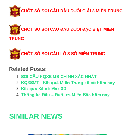
CHỐT SỐ SOI CẦU ĐẦU ĐUÔI GIẢI 8 MIỀN TRUNG
CHỐT SỐ SOI CẦU ĐẦU ĐUÔI ĐẶC BIỆT MIỀN
TRUNG
CHỐT SỐ SOI CẦU LÔ 3 SỐ MIỀN TRUNG
Related Posts:
SOI CẦU KQXS MB CHÍNH XÁC NHẤT
KQXSMT | Kết quả Miền Trung xổ số hôm nay
Kết quả Xổ số Max 3D
Thống kê Đầu – Đuôi xs Miền Bắc hôm nay
SIMILAR NEWS