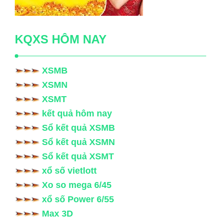
KQXS HÔM NAY
XSMB
XSMN
XSMT
kết quả hôm nay
Sổ kết quả XSMB
Sổ kết quả XSMN
Sổ kết quả XSMT
xổ số vietlott
Xo so mega 6/45
xổ số Power 6/55
Max 3D