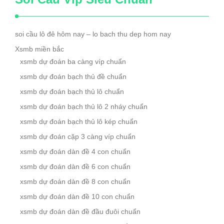
soi cầu lô đê hôm nay – lo bach thu dep hom nay
Xsmb miền bắc
xsmb dự đoán ba càng víp chuẩn
xsmb dự đoán bạch thủ đề chuẩn
xsmb dự đoán bạch thủ lô chuẩn
xsmb dự đoán bạch thủ lô 2 nháy chuẩn
xsmb dự đoán bạch thủ lô kép chuẩn
xsmb dự đoán cặp 3 càng víp chuẩn
xsmb dự đoán dàn đề 4 con chuẩn
xsmb dự đoán dàn đề 6 con chuẩn
xsmb dự đoán dàn đề 8 con chuẩn
xsmb dự đoán dàn đề 10 con chuẩn
xsmb dự đoán dàn đề đầu đuôi chuẩn