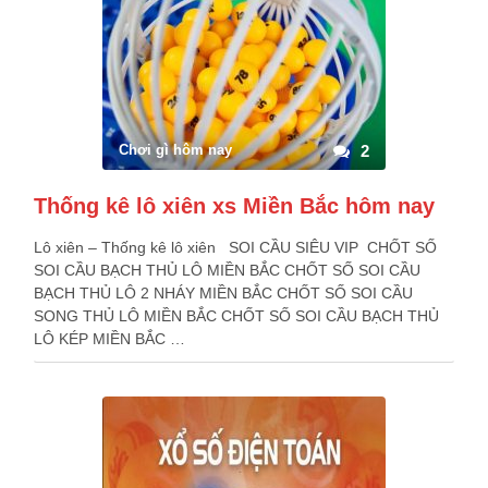
Chơi gì hôm nay
2
Thống kê lô xiên xs Miền Bắc hôm nay
Lô xiên – Thống kê lô xiên SOI CẦU SIÊU VIP CHỐT SỐ
SOI CẦU BẠCH THỦ LÔ MIỀN BẮC CHỐT SỐ SOI CẦU
BẠCH THỦ LÔ 2 NHÁY MIỀN BẮC CHỐT SỐ SOI CẦU
SONG THỦ LÔ MIỀN BẮC CHỐT SỐ SOI CẦU BẠCH THỦ
LÔ KÉP MIỀN BẮC …