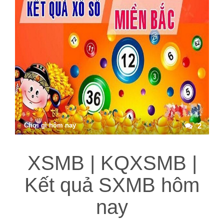
Chơi gì hôm nay
2
XSMB | KQXSMB |
Kết quả SXMB hôm
nay