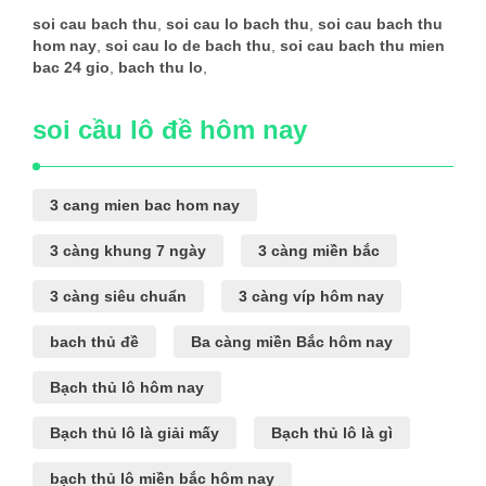
soi cau bach thu
,
soi cau lo bach thu
,
soi cau bach thu
hom nay
,
soi cau lo de bach thu
,
soi cau bach thu mien
bac 24 gio
,
bach thu lo
,
soi cầu lô đề hôm nay
3 cang mien bac hom nay
3 càng khung 7 ngày
3 càng miền bắc
3 càng siêu chuẩn
3 càng víp hôm nay
bach thủ đề
Ba càng miền Bắc hôm nay
Bạch thủ lô hôm nay
Bạch thủ lô là giải mấy
Bạch thủ lô là gì
bạch thủ lô miền bắc hôm nay