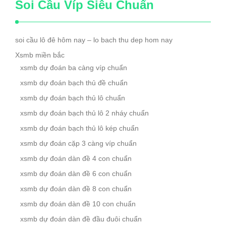
Soi Cầu Víp Siêu Chuẩn
soi cầu lô đê hôm nay – lo bach thu dep hom nay
Xsmb miền bắc
xsmb dự đoán ba càng víp chuẩn
xsmb dự đoán bạch thủ đề chuẩn
xsmb dự đoán bạch thủ lô chuẩn
xsmb dự đoán bạch thủ lô 2 nháy chuẩn
xsmb dự đoán bạch thủ lô kép chuẩn
xsmb dự đoán cặp 3 càng víp chuẩn
xsmb dự đoán dàn đề 4 con chuẩn
xsmb dự đoán dàn đề 6 con chuẩn
xsmb dự đoán dàn đề 8 con chuẩn
xsmb dự đoán dàn đề 10 con chuẩn
xsmb dự đoán dàn đề đầu đuôi chuẩn