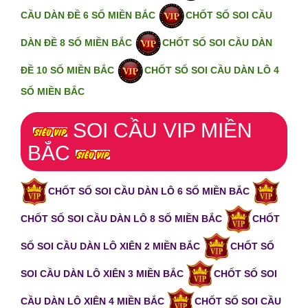
CẦU DÀN ĐỀ 6 SỐ MIỀN BẮC
CHỐT SỐ SOI CẦU
DÀN ĐỀ 8 SỐ MIỀN BẮC
CHỐT SỐ SOI CẦU DÀN
ĐỀ 10 SỐ MIỀN BẮC
CHỐT SỐ SOI CẦU DÀN LÔ 4
SỐ MIỀN BẮC
SOI CẦU VIP MIỀN
BẮC
CHỐT SỐ SOI CẦU DÀN LÔ 6 SỐ MIỀN BẮC
CHỐT SỐ SOI CẦU DÀN LÔ 8 SỐ MIỀN BẮC
CHỐT
SỐ SOI CẦU DÀN LÔ XIÊN 2 MIỀN BẮC
CHỐT SỐ
SOI CẦU DÀN LÔ XIÊN 3 MIỀN BẮC
CHỐT SỐ SOI
CẦU DÀN LÔ XIÊN 4 MIỀN BẮC
CHỐT SỐ SOI CẦU