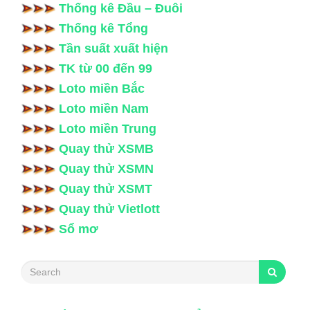
Thống kê Đầu – Đuôi
Thống kê Tổng
Tần suất xuất hiện
TK từ 00 đến 99
Loto miền Bắc
Loto miền Nam
Loto miền Trung
Quay thử XSMB
Quay thử XSMN
Quay thử XSMT
Quay thử Vietlott
Sổ mơ