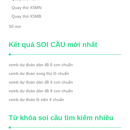
Quay thử XSMN
Quay thử XSMB
Sổ mơ
Kết quả SOI CẦU mới nhất
xsmb dự đoán dàn đề 6 con chuẩn
xsmb dự đoán song thủ lô chuẩn
xsmb dự đoán dàn đề 4 con chuẩn
xsmb dự đoán dàn đề 8 con chuẩn
xsmb dự đoán lô xiên 4 chuẩn
Từ khóa soi cầu tìm kiếm nhiều