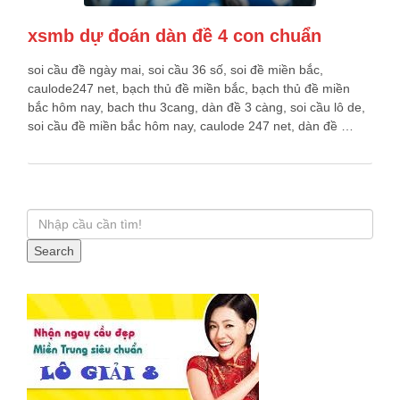
xsmb dự đoán dàn đề 4 con chuẩn
soi cầu đề ngày mai, soi cầu 36 số, soi đề miền bắc,
caulode247 net, bạch thủ đề miền bắc, bạch thủ đề miền
bắc hôm nay, bach thu 3cang, dàn đề 3 càng, soi cầu lô de,
soi cầu đề miền bắc hôm nay, caulode 247 net, dàn đề …
Search