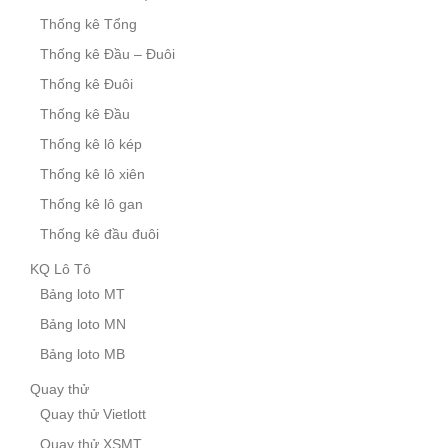
Thống kê Tổng
Thống kê Đầu – Đuôi
Thống kê Đuôi
Thống kê Đầu
Thống kê lô kép
Thống kê lô xiên
Thống kê lô gan
Thống kê đầu đuôi
KQ Lô Tô
Bảng loto MT
Bảng loto MN
Bảng loto MB
Quay thử
Quay thử Vietlott
Quay thử XSMT