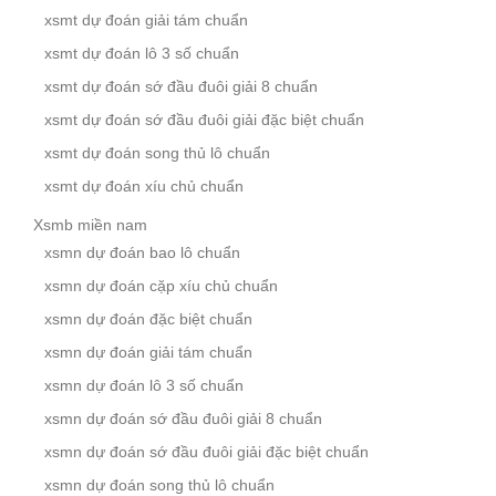
xsmt dự đoán giải tám chuẩn
xsmt dự đoán lô 3 số chuẩn
xsmt dự đoán sớ đầu đuôi giải 8 chuẩn
xsmt dự đoán sớ đầu đuôi giải đặc biệt chuẩn
xsmt dự đoán song thủ lô chuẩn
xsmt dự đoán xíu chủ chuẩn
Xsmb miền nam
xsmn dự đoán bao lô chuẩn
xsmn dự đoán cặp xíu chủ chuẩn
xsmn dự đoán đặc biệt chuẩn
xsmn dự đoán giải tám chuẩn
xsmn dự đoán lô 3 số chuẩn
xsmn dự đoán sớ đầu đuôi giải 8 chuẩn
xsmn dự đoán sớ đầu đuôi giải đặc biệt chuẩn
xsmn dự đoán song thủ lô chuẩn