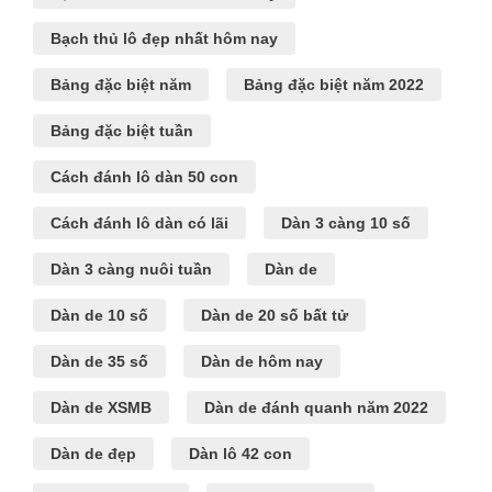
Bạch thủ lô đẹp nhất hôm nay
Bảng đặc biệt năm
Bảng đặc biệt năm 2022
Bảng đặc biệt tuần
Cách đánh lô dàn 50 con
Cách đánh lô dàn có lãi
Dàn 3 càng 10 số
Dàn 3 càng nuôi tuần
Dàn de
Dàn de 10 số
Dàn de 20 số bất tử
Dàn de 35 số
Dàn de hôm nay
Dàn de XSMB
Dàn de đánh quanh năm 2022
Dàn de đẹp
Dàn lô 42 con