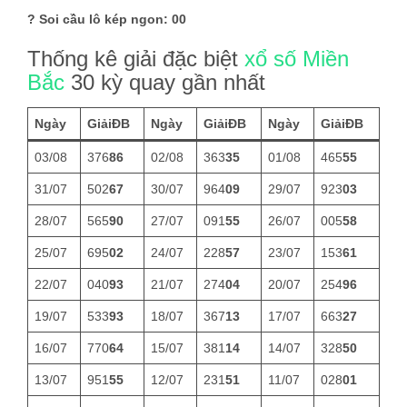
? Soi cầu lô kép ngon: 00
Thống kê giải đặc biệt
xổ số Miền
Bắc
30 kỳ quay gần nhất
Ngày
GiảiĐB
Ngày
GiảiĐB
Ngày
GiảiĐB
03/08
376
86
02/08
363
35
01/08
465
55
31/07
502
67
30/07
964
09
29/07
923
03
28/07
565
90
27/07
091
55
26/07
005
58
25/07
695
02
24/07
228
57
23/07
153
61
22/07
040
93
21/07
274
04
20/07
254
96
19/07
533
93
18/07
367
13
17/07
663
27
16/07
770
64
15/07
381
14
14/07
328
50
13/07
951
55
12/07
231
51
11/07
028
01