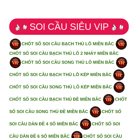
SOI CẦU SIÊU VIP
CHỐT SỐ SOI CẦU BẠCH THỦ LÔ MIỀN BẮC
CHỐT SỐ SOI CẦU BẠCH THỦ LÔ 2 NHÁY MIỀN BẮC
CHỐT SỐ SOI CẦU SONG THỦ LÔ MIỀN BẮC
CHỐT SỐ SOI CẦU BẠCH THỦ LÔ KÉP MIỀN BẮC
CHỐT SỐ SOI CẦU SONG THỦ LÔ KÉP MIỀN BẮC
CHỐT SỐ SOI CẦU BẠCH THỦ ĐỀ MIỀN BẮC
CHỐT
SỐ SOI CẦU SONG THỦ ĐỀ MIỀN BẮC
CHỐT SỐ
SOI CẦU DÀN ĐỀ 4 SỐ MIỀN BẮC
CHỐT SỐ SOI
CẦU DÀN ĐỀ 6 SỐ MIỀN BẮC
CHỐT SỐ SOI CẦU