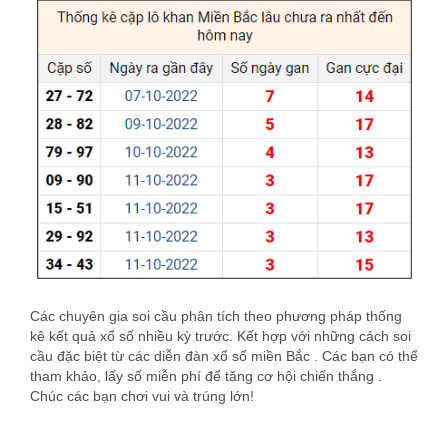
Các chuyên gia soi cầu phân tích theo phương pháp thống
kê kết quả xổ số nhiều kỳ trước. Kết hợp với những cách soi
cầu đặc biệt từ các diễn đàn xổ số miền Bắc . Các bạn có thể
tham khảo, lấy số miễn phí để tăng cơ hội chiến thắng .
Chúc các bạn chơi vui và trúng lớn!