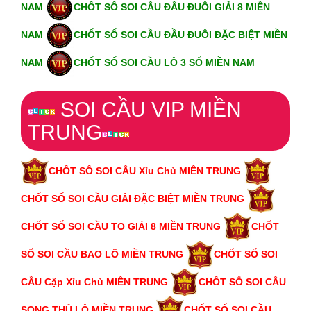
NAM
CHỐT SỐ SOI CẦU ĐẦU ĐUÔI GIẢI 8 MIỀN
NAM
CHỐT SỐ SOI CẦU ĐẦU ĐUÔI ĐẶC BIỆT MIỀN
NAM
CHỐT SỐ SOI CẦU LÔ 3 SỐ MIỀN NAM
SOI CẦU VIP MIỀN
TRUNG
CHỐT SỐ SOI CẦU Xỉu Chủ MIỀN TRUNG
CHỐT SỐ SOI CẦU GIẢI ĐẶC BIỆT MIỀN TRUNG
CHỐT SỐ SOI CẦU TO GIẢI 8 MIỀN TRUNG
CHỐT
SỐ SOI CẦU BAO LÔ MIỀN TRUNG
CHỐT SỐ SOI
CẦU Cặp Xỉu Chủ MIỀN TRUNG
CHỐT SỐ SOI CẦU
SONG THỦ LÔ MIỀN TRUNG
CHỐT SỐ SOI CẦU