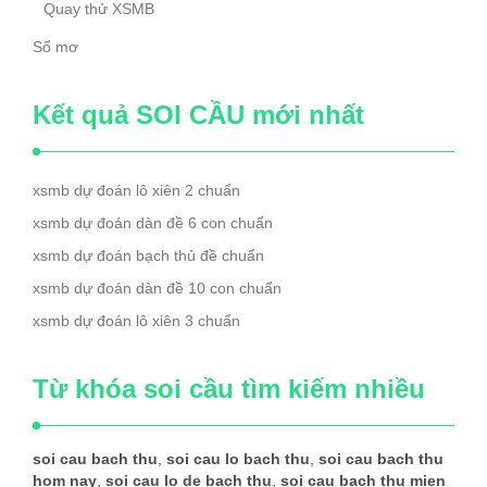
Quay thử XSMB
Sổ mơ
Kết quả SOI CẦU mới nhất
xsmb dự đoán lô xiên 2 chuẩn
xsmb dự đoán dàn đề 6 con chuẩn
xsmb dự đoán bạch thủ đề chuẩn
xsmb dự đoán dàn đề 10 con chuẩn
xsmb dự đoán lô xiên 3 chuẩn
Từ khóa soi cầu tìm kiếm nhiều
soi cau bach thu
,
soi cau lo bach thu
,
soi cau bach thu
hom nay
,
soi cau lo de bach thu
,
soi cau bach thu mien