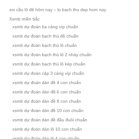
soi cầu lô đê hôm nay – lo bach thu dep hom nay
Xsmb miền bắc
xsmb dự đoán ba càng víp chuẩn
xsmb dự đoán bạch thủ đề chuẩn
xsmb dự đoán bạch thủ lô chuẩn
xsmb dự đoán bạch thủ lô 2 nháy chuẩn
xsmb dự đoán bạch thủ lô kép chuẩn
xsmb dự đoán cặp 3 càng víp chuẩn
xsmb dự đoán dàn đề 4 con chuẩn
xsmb dự đoán dàn đề 6 con chuẩn
xsmb dự đoán dàn đề 8 con chuẩn
xsmb dự đoán dàn đề 10 con chuẩn
xsmb dự đoán dàn đề đầu đuôi chuẩn
xsmb dự đoán dàn lô 10 con chuẩn
xsmb dự đoán dàn lô 4 con chuẩn