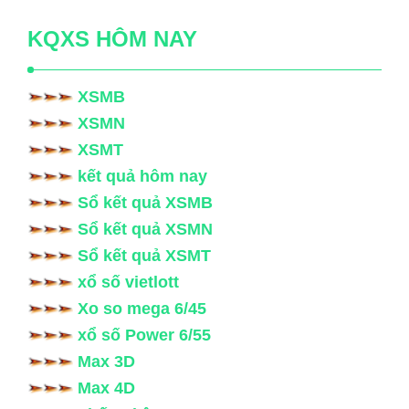
KQXS HÔM NAY
XSMB
XSMN
XSMT
kết quả hôm nay
Sổ kết quả XSMB
Sổ kết quả XSMN
Sổ kết quả XSMT
xổ số vietlott
Xo so mega 6/45
xổ số Power 6/55
Max 3D
Max 4D