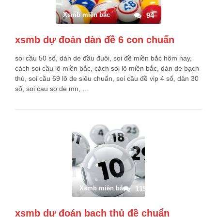
Xsmb miền bắc
94
xsmb dự đoán dàn đề 6 con chuẩn
soi cầu 50 số, dàn de đầu đuôi, soi đề miền bắc hôm nay,
cách soi cầu lô miền bắc, cách soi lô miền bắc, dàn de bạch
thủ, soi cầu 69 lô de siêu chuẩn, soi cầu đề vip 4 số, dàn 30
số, soi cau so de mn, …
Xsmb miền bắc
115
xsmb dự đoán bạch thủ đề chuẩn