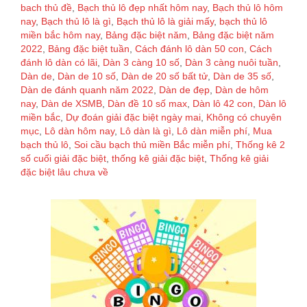
bach thủ đề
,
Bạch thủ lô đẹp nhất hôm nay
,
Bạch thủ lô hôm
nay
,
Bạch thủ lô là gì
,
Bạch thủ lô là giải mấy
,
bạch thủ lô
miền bắc hôm nay
,
Bảng đặc biệt năm
,
Bảng đặc biệt năm
2022
,
Bảng đặc biệt tuần
,
Cách đánh lô dàn 50 con
,
Cách
đánh lô dàn có lãi
,
Dàn 3 càng 10 số
,
Dàn 3 càng nuôi tuần
,
Dàn de
,
Dàn de 10 số
,
Dàn de 20 số bất tử
,
Dàn de 35 số
,
Dàn de đánh quanh năm 2022
,
Dàn de đẹp
,
Dàn de hôm
nay
,
Dàn de XSMB
,
Dàn đề 10 số max
,
Dàn lô 42 con
,
Dàn lô
miền bắc
,
Dự đoán giải đặc biệt ngày mai
,
Không có chuyên
mục
,
Lô dàn hôm nay
,
Lô dàn là gì
,
Lô dàn miễn phí
,
Mua
bạch thủ lô
,
Soi cầu bạch thủ miền Bắc miễn phí
,
Thống kê 2
số cuối giải đặc biệt
,
thống kê giải đặc biệt
,
Thống kê giải
đặc biệt lâu chưa về