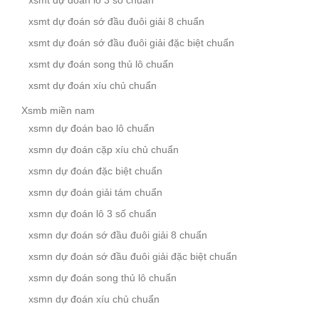
xsmt dự đoán lô 3 số chuẩn
xsmt dự đoán sớ đầu đuôi giải 8 chuẩn
xsmt dự đoán sớ đầu đuôi giải đặc biệt chuẩn
xsmt dự đoán song thủ lô chuẩn
xsmt dự đoán xíu chủ chuẩn
Xsmb miền nam
xsmn dự đoán bao lô chuẩn
xsmn dự đoán cặp xíu chủ chuẩn
xsmn dự đoán đặc biệt chuẩn
xsmn dự đoán giải tám chuẩn
xsmn dự đoán lô 3 số chuẩn
xsmn dự đoán sớ đầu đuôi giải 8 chuẩn
xsmn dự đoán sớ đầu đuôi giải đặc biệt chuẩn
xsmn dự đoán song thủ lô chuẩn
xsmn dự đoán xíu chủ chuẩn