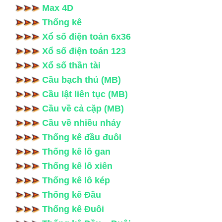
Max 4D
Thống kê
Xổ số điện toán 6x36
Xổ số điện toán 123
Xổ số thần tài
Cầu bạch thủ (MB)
Cầu lật liên tục (MB)
Cầu về cả cặp (MB)
Cầu về nhiều nháy
Thống kê đầu đuôi
Thống kê lô gan
Thống kê lô xiên
Thống kê lô kép
Thống kê Đầu
Thống kê Đuôi