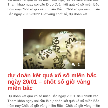
Tham khảo ngay soi cầu lô dự đoán kết quả xổ số miền Bắc
hôm nay.Chốt số giờ vàng miền Bắc . Chốt số giờ vàng miền
Bắc ngày 20/02/2022 Giờ vàng chốt số, dự đoán kết …
2
dự đoán kết quả xổ số miền bắc
ngày 20/01 – chốt số giờ vàng
miền bắc
Dự đoán kết quả xổ số miền Bắc ngày 20/01 siêu chính xác.
Tham khảo ngay soi cầu lô dự đoán kết quả xổ số miền Bắc
hôm nay.Chốt số giờ vàng miền Bắc . Chốt số giờ vàng miền