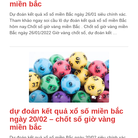
miền bắc
Dự đoán kết quả xổ số miền Bắc ngày 26/01 siêu chính xác.
Tham khảo ngay soi cầu lô dự đoán kết quả xổ số miền Bắc
hôm nay.Chốt số giờ vàng miền Bắc . Chốt số giờ vàng miền
Bắc ngày 26/01/2022 Giờ vàng chốt số, dự đoán kết …
2
dự đoán kết quả xổ số miền bắc
ngày 20/02 – chốt số giờ vàng
miền bắc
Dự đoán kết quả xổ số miền Bắc ngày 20/02 siêu chính xác.