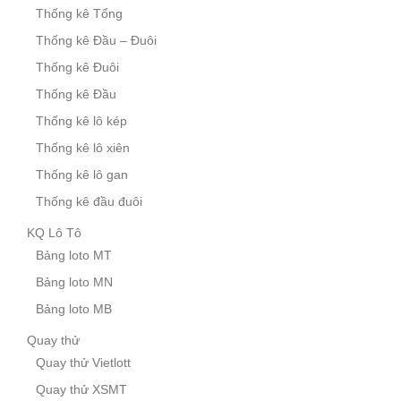
Thống kê Tổng
Thống kê Đầu – Đuôi
Thống kê Đuôi
Thống kê Đầu
Thống kê lô kép
Thống kê lô xiên
Thống kê lô gan
Thống kê đầu đuôi
KQ Lô Tô
Bảng loto MT
Bảng loto MN
Bảng loto MB
Quay thử
Quay thử Vietlott
Quay thử XSMT