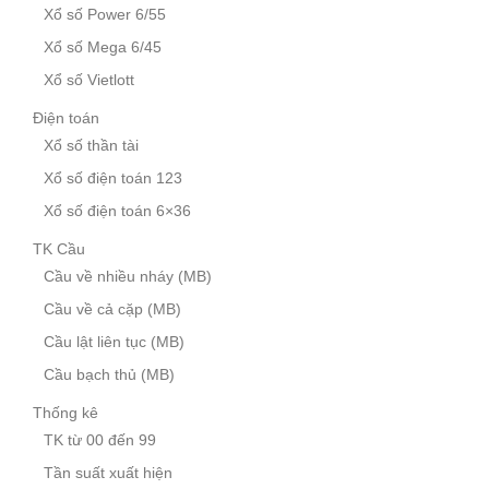
Xổ số Power 6/55
Xổ số Mega 6/45
Xổ số Vietlott
Điện toán
Xổ số thần tài
Xổ số điện toán 123
Xổ số điện toán 6×36
TK Cầu
Cầu về nhiều nháy (MB)
Cầu về cả cặp (MB)
Cầu lật liên tục (MB)
Cầu bạch thủ (MB)
Thống kê
TK từ 00 đến 99
Tần suất xuất hiện