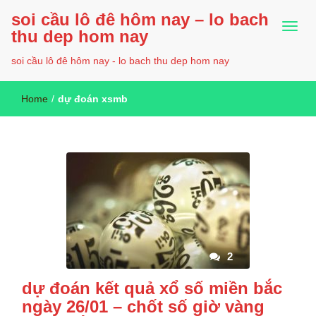
soi cầu lô đê hôm nay – lo bach
thu dep hom nay
soi cầu lô đê hôm nay - lo bach thu dep hom nay
Home
/
dự đoán xsmb
2
dự đoán kết quả xổ số miền bắc
ngày 26/01 – chốt số giờ vàng