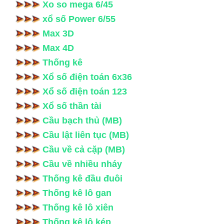
Xo so mega 6/45
xổ số Power 6/55
Max 3D
Max 4D
Thống kê
Xổ số điện toán 6x36
Xổ số điện toán 123
Xổ số thần tài
Cầu bạch thủ (MB)
Cầu lật liên tục (MB)
Cầu về cả cặp (MB)
Cầu về nhiều nháy
Thống kê đầu đuôi
Thống kê lô gan
Thống kê lô xiên
Thống kê lô kép