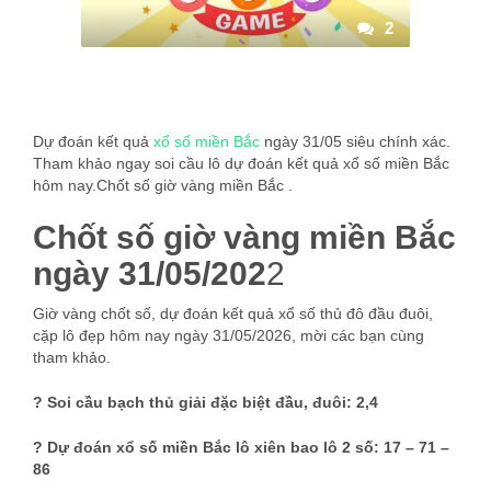
2
Dự đoán kết quả
xổ số miền Bắc
ngày 31/05 siêu chính xác.
Tham khảo ngay soi cầu lô dự đoán kết quả xổ số miền Bắc
hôm nay.Chốt số giờ vàng miền Bắc .
Chốt số giờ vàng miền Bắc
ngày 31/05/202
2
Giờ vàng chốt số, dự đoán kết quả xổ số thủ đô đầu đuôi,
cặp lô đẹp hôm nay ngày 31/05/2026, mời các bạn cùng
tham khảo.
? Soi cầu bạch thủ giải đặc biệt đầu, đuôi: 2,4
? Dự đoán xổ số miền Bắc lô xiên bao lô 2 số: 17 – 71 –
86