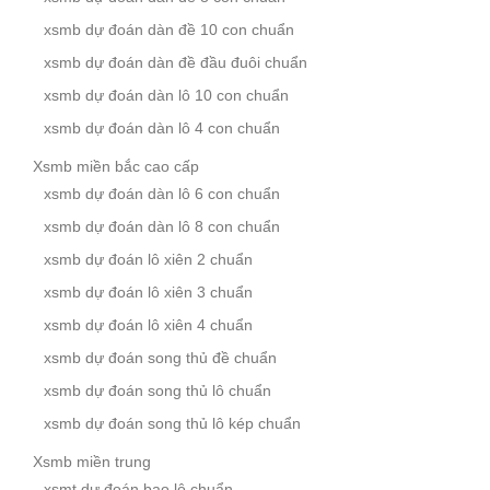
xsmb dự đoán dàn đề 10 con chuẩn
xsmb dự đoán dàn đề đầu đuôi chuẩn
xsmb dự đoán dàn lô 10 con chuẩn
xsmb dự đoán dàn lô 4 con chuẩn
Xsmb miền bắc cao cấp
xsmb dự đoán dàn lô 6 con chuẩn
xsmb dự đoán dàn lô 8 con chuẩn
xsmb dự đoán lô xiên 2 chuẩn
xsmb dự đoán lô xiên 3 chuẩn
xsmb dự đoán lô xiên 4 chuẩn
xsmb dự đoán song thủ đề chuẩn
xsmb dự đoán song thủ lô chuẩn
xsmb dự đoán song thủ lô kép chuẩn
Xsmb miền trung
xsmt dự đoán bao lô chuẩn