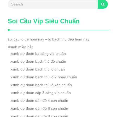
Soi Cầu Víp Siêu Chuẩn
soi cầu lô đê hôm nay – lo bach thu dep hom nay
Xsmb miền bắc
xsmb dự đoán ba càng víp chuẩn
xsmb dự đoán bạch thủ đề chuẩn
xsmb dự đoán bạch thủ lô chuẩn
xsmb dự đoán bạch thủ lô 2 nháy chuẩn
xsmb dự đoán bạch thủ lô kép chuẩn
xsmb dự đoán cặp 3 càng víp chuẩn
xsmb dự đoán dàn đề 4 con chuẩn
xsmb dự đoán dàn đề 6 con chuẩn
xsmb dự đoán dàn đề 8 con chuẩn