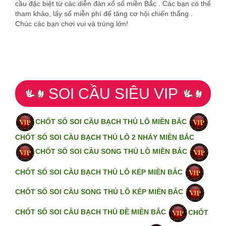
cầu đặc biệt từ các diễn đàn xổ số miền Bắc . Các bạn có thể
tham khảo, lấy số miễn phí để tăng cơ hội chiến thắng .
Chúc các bạn chơi vui và trúng lớn!
SOI CẦU SIÊU VIP
CHỐT SỐ SOI CẦU BẠCH THỦ LÔ MIỀN BẮC
CHỐT SỐ SOI CẦU BẠCH THỦ LÔ 2 NHÁY MIỀN BẮC
CHỐT SỐ SOI CẦU SONG THỦ LÔ MIỀN BẮC
CHỐT SỐ SOI CẦU BẠCH THỦ LÔ KÉP MIỀN BẮC
CHỐT SỐ SOI CẦU SONG THỦ LÔ KÉP MIỀN BẮC
CHỐT SỐ SOI CẦU BẠCH THỦ ĐỀ MIỀN BẮC
CHỐT