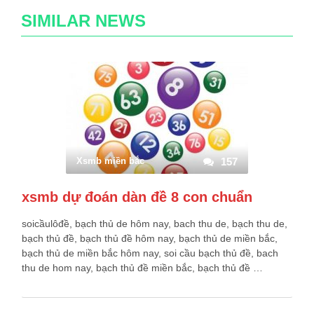
SIMILAR NEWS
Xsmb miền bắc
157
xsmb dự đoán dàn đề 8 con chuẩn
soicầulôđề, bạch thủ de hôm nay, bach thu de, bạch thu de,
bạch thủ đề, bạch thủ đề hôm nay, bạch thủ de miền bắc,
bạch thủ de miền bắc hôm nay, soi cầu bạch thủ đề, bach
thu de hom nay, bạch thủ đề miền bắc, bạch thủ đề …