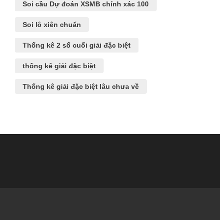
Soi cầu Dự đoán XSMB chính xác 100
Soi lô xiên chuẩn
Thống kê 2 số cuối giải đặc biệt
thống kê giải đặc biệt
Thống kê giải đặc biệt lâu chưa về