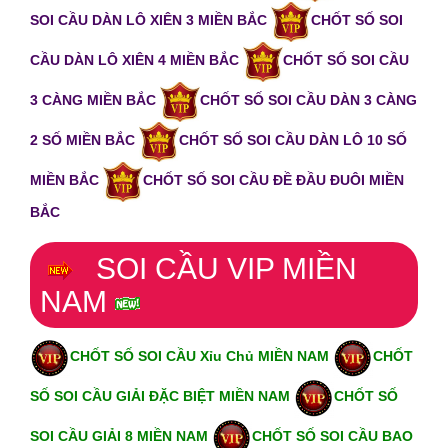
SOI CẦU DÀN LÔ XIÊN 3 MIỀN BẮC
CHỐT SỐ SOI
CẦU DÀN LÔ XIÊN 4 MIỀN BẮC
CHỐT SỐ SOI CẦU
3 CÀNG MIỀN BẮC
CHỐT SỐ SOI CẦU DÀN 3 CÀNG
2 SỐ MIỀN BẮC
CHỐT SỐ SOI CẦU DÀN LÔ 10 SỐ
MIỀN BẮC
CHỐT SỐ SOI CẦU ĐỀ ĐẦU ĐUÔI MIỀN
BẮC
SOI CẦU VIP MIỀN
NAM
CHỐT SỐ SOI CẦU Xỉu Chủ MIỀN NAM
CHỐT
SỐ SOI CẦU GIẢI ĐẶC BIỆT MIỀN NAM
CHỐT SỐ
SOI CẦU GIẢI 8 MIỀN NAM
CHỐT SỐ SOI CẦU BAO