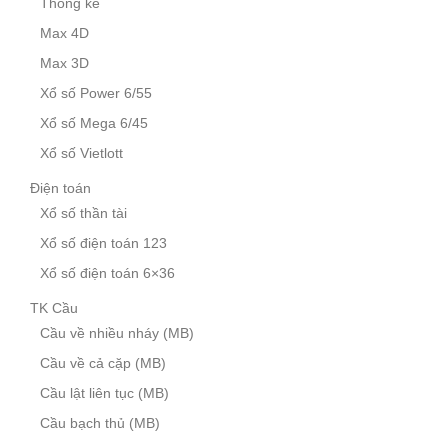
Thống kê
Max 4D
Max 3D
Xổ số Power 6/55
Xổ số Mega 6/45
Xổ số Vietlott
Điện toán
Xổ số thần tài
Xổ số điện toán 123
Xổ số điện toán 6×36
TK Cầu
Cầu về nhiều nháy (MB)
Cầu về cả cặp (MB)
Cầu lật liên tục (MB)
Cầu bạch thủ (MB)