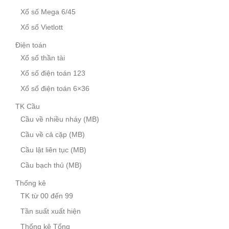
Xổ số Mega 6/45
Xổ số Vietlott
Điện toán
Xổ số thần tài
Xổ số điện toán 123
Xổ số điện toán 6×36
TK Cầu
Cầu về nhiều nháy (MB)
Cầu về cả cặp (MB)
Cầu lật liên tục (MB)
Cầu bạch thủ (MB)
Thống kê
TK từ 00 đến 99
Tần suất xuất hiện
Thống kê Tổng