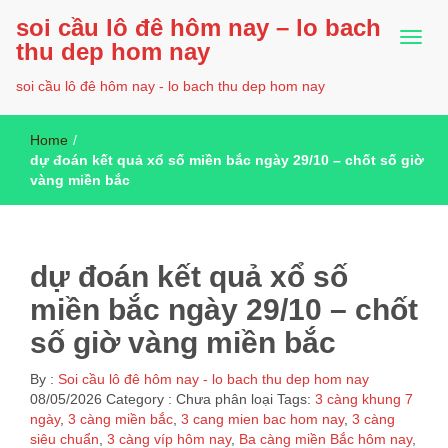
soi cầu lô đê hôm nay – lo bach
thu dep hom nay
soi cầu lô đê hôm nay - lo bach thu dep hom nay
Home
/
dự đoán kết quả xổ số miền bắc ngày 29/10 – chốt số giờ
vàng miền bắc
dự đoán kết quả xổ số
miền bắc ngày 29/10 – chốt
số giờ vàng miền bắc
By :
Soi cầu lô đê hôm nay - lo bach thu dep hom nay
08/05/2026
Category : Chưa phân loại
Tags:
3 càng khung 7
ngày
,
3 càng miền bắc
,
3 cang mien bac hom nay
,
3 càng
siêu chuẩn
,
3 càng víp hôm nay
,
Ba càng miền Bắc hôm nay
,