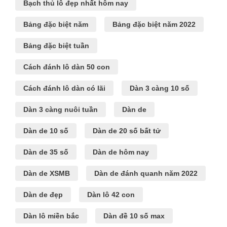
Bạch thủ lô đẹp nhất hôm nay
Bảng đặc biệt năm
Bảng đặc biệt năm 2022
Bảng đặc biệt tuần
Cách đánh lô dàn 50 con
Cách đánh lô dàn có lãi
Dàn 3 càng 10 số
Dàn 3 càng nuôi tuần
Dàn de
Dàn de 10 số
Dàn de 20 số bất tử
Dàn de 35 số
Dàn de hôm nay
Dàn de XSMB
Dàn de đánh quanh năm 2022
Dàn de đẹp
Dàn lô 42 con
Dàn lô miền bắc
Dàn đề 10 số max