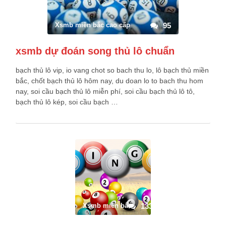
Xsmb miền bắc cao cấp
95
xsmb dự đoán song thủ lô chuẩn
bạch thủ lô vip, io vang chot so bach thu lo, lô bạch thủ miền
bắc, chốt bạch thủ lô hôm nay, du doan lo to bach thu hom
nay, soi cầu bạch thủ lô miễn phí, soi cầu bạch thủ lô tô,
bạch thủ lô kép, soi cầu bạch …
Xsmb miền bắc
133