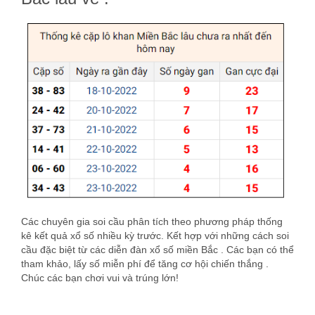
Các chuyên gia soi cầu phân tích theo phương pháp thống
kê kết quả xổ số nhiều kỳ trước. Kết hợp với những cách soi
cầu đặc biệt từ các diễn đàn xổ số miền Bắc . Các bạn có thể
tham khảo, lấy số miễn phí để tăng cơ hội chiến thắng .
Chúc các bạn chơi vui và trúng lớn!