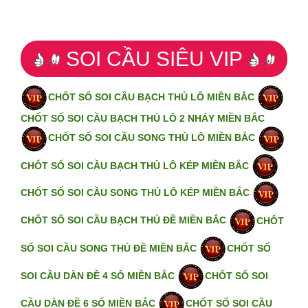
SOI CẦU SIÊU VIP
CHỐT SỐ SOI CẦU BẠCH THỦ LÔ MIỀN BẮC
CHỐT SỐ SOI CẦU BẠCH THỦ LÔ 2 NHÁY MIỀN BẮC
CHỐT SỐ SOI CẦU SONG THỦ LÔ MIỀN BẮC
CHỐT SỐ SOI CẦU BẠCH THỦ LÔ KÉP MIỀN BẮC
CHỐT SỐ SOI CẦU SONG THỦ LÔ KÉP MIỀN BẮC
CHỐT SỐ SOI CẦU BẠCH THỦ ĐỀ MIỀN BẮC
CHỐT
SỐ SOI CẦU SONG THỦ ĐỀ MIỀN BẮC
CHỐT SỐ
SOI CẦU DÀN ĐỀ 4 SỐ MIỀN BẮC
CHỐT SỐ SOI
CẦU DÀN ĐỀ 6 SỐ MIỀN BẮC
CHỐT SỐ SOI CẦU