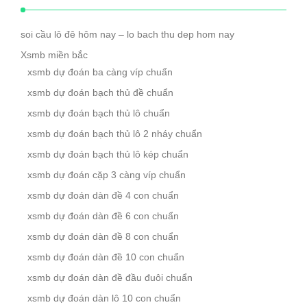
soi cầu lô đê hôm nay – lo bach thu dep hom nay
Xsmb miền bắc
xsmb dự đoán ba càng víp chuẩn
xsmb dự đoán bạch thủ đề chuẩn
xsmb dự đoán bạch thủ lô chuẩn
xsmb dự đoán bạch thủ lô 2 nháy chuẩn
xsmb dự đoán bạch thủ lô kép chuẩn
xsmb dự đoán cặp 3 càng víp chuẩn
xsmb dự đoán dàn đề 4 con chuẩn
xsmb dự đoán dàn đề 6 con chuẩn
xsmb dự đoán dàn đề 8 con chuẩn
xsmb dự đoán dàn đề 10 con chuẩn
xsmb dự đoán dàn đề đầu đuôi chuẩn
xsmb dự đoán dàn lô 10 con chuẩn