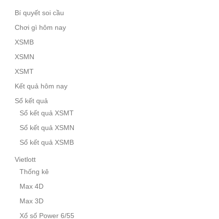
Bí quyết soi cầu
Chơi gì hôm nay
XSMB
XSMN
XSMT
Kết quả hôm nay
Sổ kết quả
Sổ kết quả XSMT
Sổ kết quả XSMN
Sổ kết quả XSMB
Vietlott
Thống kê
Max 4D
Max 3D
Xổ số Power 6/55