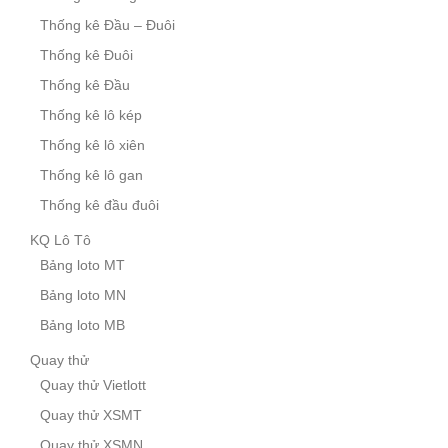
Thống kê Đầu – Đuôi
Thống kê Đuôi
Thống kê Đầu
Thống kê lô kép
Thống kê lô xiên
Thống kê lô gan
Thống kê đầu đuôi
KQ Lô Tô
Bảng loto MT
Bảng loto MN
Bảng loto MB
Quay thử
Quay thử Vietlott
Quay thử XSMT
Quay thử XSMN