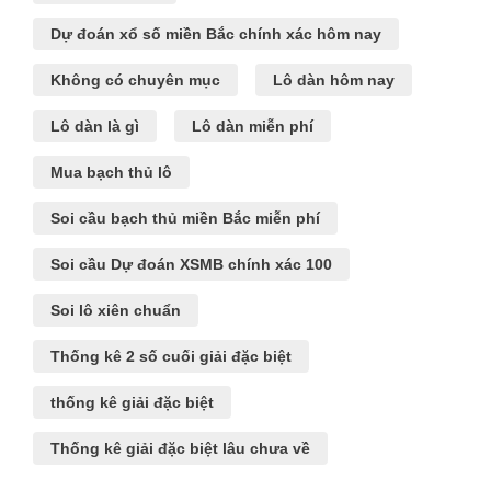
Dự đoán xổ số miền Bắc chính xác hôm nay
Không có chuyên mục
Lô dàn hôm nay
Lô dàn là gì
Lô dàn miễn phí
Mua bạch thủ lô
Soi cầu bạch thủ miền Bắc miễn phí
Soi cầu Dự đoán XSMB chính xác 100
Soi lô xiên chuẩn
Thống kê 2 số cuối giải đặc biệt
thống kê giải đặc biệt
Thống kê giải đặc biệt lâu chưa về