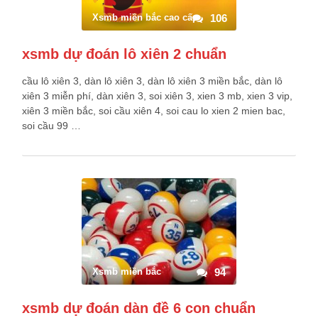
Xsmb miền bắc cao cấp
106
xsmb dự đoán lô xiên 2 chuẩn
cầu lô xiên 3, dàn lô xiên 3, dàn lô xiên 3 miền bắc, dàn lô
xiên 3 miễn phí, dàn xiên 3, soi xiên 3, xien 3 mb, xien 3 vip,
xiên 3 miền bắc, soi cầu xiên 4, soi cau lo xien 2 mien bac,
soi cầu 99 …
Xsmb miền bắc
94
xsmb dự đoán dàn đề 6 con chuẩn