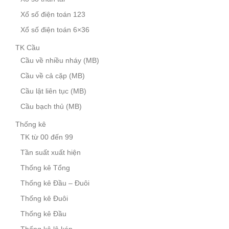
Xổ số điện toán 123
Xổ số điện toán 6×36
TK Cầu
Cầu về nhiều nháy (MB)
Cầu về cả cặp (MB)
Cầu lật liên tục (MB)
Cầu bạch thủ (MB)
Thống kê
TK từ 00 đến 99
Tần suất xuất hiện
Thống kê Tổng
Thống kê Đầu – Đuôi
Thống kê Đuôi
Thống kê Đầu
Thống kê lô kép