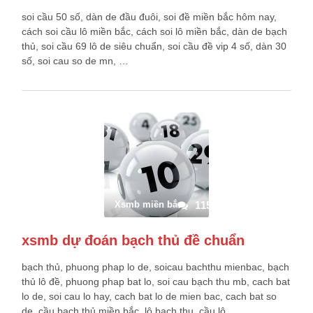
soi cầu 50 số, dàn de đầu đuôi, soi đề miền bắc hôm nay,
cách soi cầu lô miền bắc, cách soi lô miền bắc, dàn de bạch
thủ, soi cầu 69 lô de siêu chuẩn, soi cầu đề vip 4 số, dàn 30
số, soi cau so de mn, …
Xsmb miền bắc
115
xsmb dự đoán bạch thủ đề chuẩn
bạch thủ, phuong phap lo de, soicau bachthu mienbac, bạch
thủ lô đề, phuong phap bat lo, soi cau bạch thu mb, cach bat
lo de, soi cau lo hay, cach bat lo de mien bac, cach bat so
de, cầu bạch thủ miền bắc, lô bach thu, cầu lô …