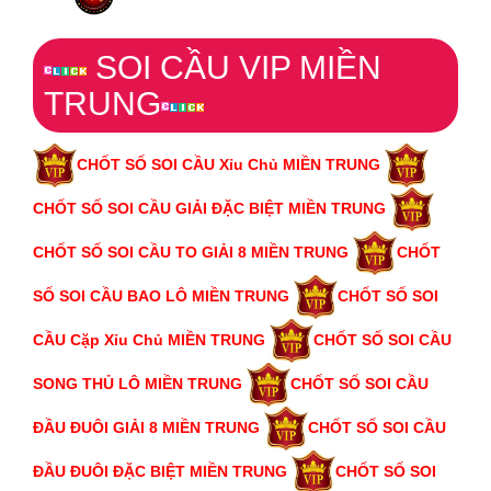
SOI CẦU VIP MIỀN
TRUNG
CHỐT SỐ SOI CẦU Xỉu Chủ MIỀN TRUNG
CHỐT SỐ SOI CẦU GIẢI ĐẶC BIỆT MIỀN TRUNG
CHỐT SỐ SOI CẦU TO GIẢI 8 MIỀN TRUNG
CHỐT
SỐ SOI CẦU BAO LÔ MIỀN TRUNG
CHỐT SỐ SOI
CẦU Cặp Xỉu Chủ MIỀN TRUNG
CHỐT SỐ SOI CẦU
SONG THỦ LÔ MIỀN TRUNG
CHỐT SỐ SOI CẦU
ĐẦU ĐUÔI GIẢI 8 MIỀN TRUNG
CHỐT SỐ SOI CẦU
ĐẦU ĐUÔI ĐẶC BIỆT MIỀN TRUNG
CHỐT SỐ SOI