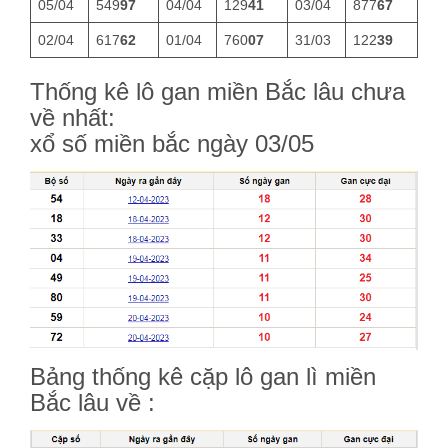
05/04
549
97
04/04
129
41
03/04
877
67
02/04
617
62
01/04
760
07
31/03
122
39
Thống kê lô gan miền Bắc lâu chưa
về nhất:
xổ số miền bắc ngày 03/05
Bảng thống kê cặp lô gan lì miền
Bắc lâu về :