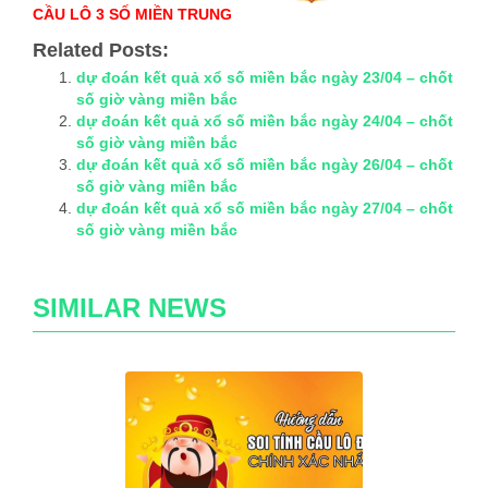
CẦU LÔ 3 SỐ MIỀN TRUNG
Related Posts:
dự đoán kết quả xổ số miền bắc ngày 23/04 – chốt
số giờ vàng miền bắc
dự đoán kết quả xổ số miền bắc ngày 24/04 – chốt
số giờ vàng miền bắc
dự đoán kết quả xổ số miền bắc ngày 26/04 – chốt
số giờ vàng miền bắc
dự đoán kết quả xổ số miền bắc ngày 27/04 – chốt
số giờ vàng miền bắc
SIMILAR NEWS