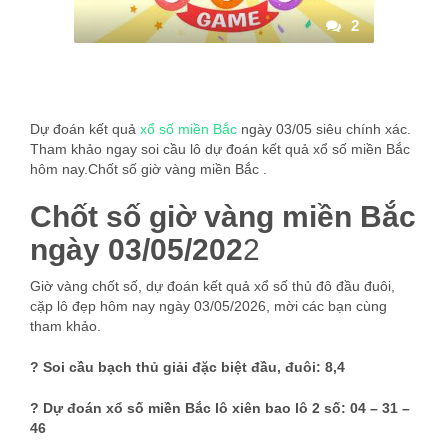
2
Dự đoán kết quả
xổ số miền Bắc
ngày 03/05 siêu chính xác.
Tham khảo ngay soi cầu lô dự đoán kết quả xổ số miền Bắc
hôm nay.Chốt số giờ vàng miền Bắc .
Chốt số giờ vàng miền Bắc
ngày 03/05/202
2
Giờ vàng chốt số, dự đoán kết quả xổ số thủ đô đầu đuôi,
cặp lô đẹp hôm nay ngày 03/05/2026, mời các bạn cùng
tham khảo.
? Soi cầu bạch thủ giải đặc biệt đầu, đuôi: 8,4
? Dự đoán xổ số miền Bắc lô xiên bao lô 2 số: 04 – 31 –
46