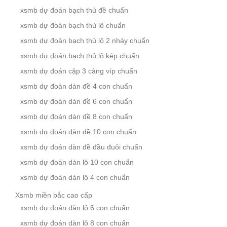
xsmb dự đoán bạch thủ đề chuẩn
xsmb dự đoán bạch thủ lô chuẩn
xsmb dự đoán bạch thủ lô 2 nháy chuẩn
xsmb dự đoán bạch thủ lô kép chuẩn
xsmb dự đoán cặp 3 càng víp chuẩn
xsmb dự đoán dàn đề 4 con chuẩn
xsmb dự đoán dàn đề 6 con chuẩn
xsmb dự đoán dàn đề 8 con chuẩn
xsmb dự đoán dàn đề 10 con chuẩn
xsmb dự đoán dàn đề đầu đuôi chuẩn
xsmb dự đoán dàn lô 10 con chuẩn
xsmb dự đoán dàn lô 4 con chuẩn
Xsmb miền bắc cao cấp
xsmb dự đoán dàn lô 6 con chuẩn
xsmb dự đoán dàn lô 8 con chuẩn